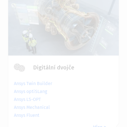
Digitální dvojče
Ansys Twin Builder
Ansys optiSLang
Ansys LS-OPT
Ansys Mechanical
Ansys Fluent