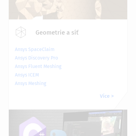
Geometrie a síť
Ansys SpaceClaim
Ansys Discovery Pro
Ansys Fluent Meshing
Ansys ICEM
Ansys Meshing
Více