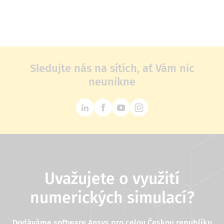
Sledujte nás na sítích, ať Vám nic
neunikne
Uvažujete o využití
numerických simulací?
Dodáváme software Ansys pro celou Českou republiku