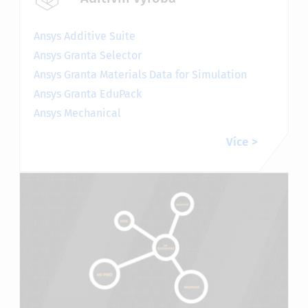
Ansys Additive Suite
Ansys Granta Selector
Ansys Granta Materials Data for Simulation
Ansys Granta EduPack
Ansys Mechanical
Více