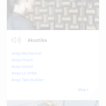
Akustika
Ansys Mechanical
Ansys Fluent
Ansys Sound
Ansys LS-DYNA
Ansys Twin Builder
Více