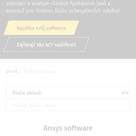
simulaci a analýze různých fyzikálních jevů a
procesů pro širokou škálu průmyslových odvětví.
Najděte svůj software
Zajímají Vás ACT rozšíření?
Domů
Přehled software
Drobečková
navigace
Ansys software