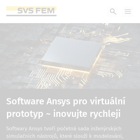
Přejít
k
hlavnímu
obsahu
Software Ansys pro virtuální
prototyp ~ inovujte rychleji
Softwary Ansys tvoří početná sada inženýrských
simulačních nástrojů, které slouží k modelování,