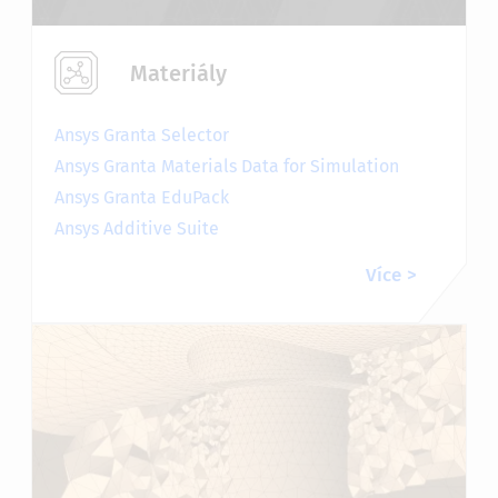
Materiály
Ansys Granta Selector
Ansys Granta Materials Data for Simulation
Ansys Granta EduPack
Ansys Additive Suite
Více