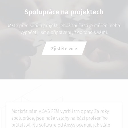
Spolupráce na projektech
Máte před sebou projekt, jehož součástí je měření nebo
výpočet? Jsme připraveni jít do toho s Vámi.
Zjistěte více
Mockrát nám v SVS FEM vytrhli trn z paty. Za roky
spolupráce, jsou naše vztahy na bázi profesního
přátelství. Na software od Ansys oceňuji, jak stále