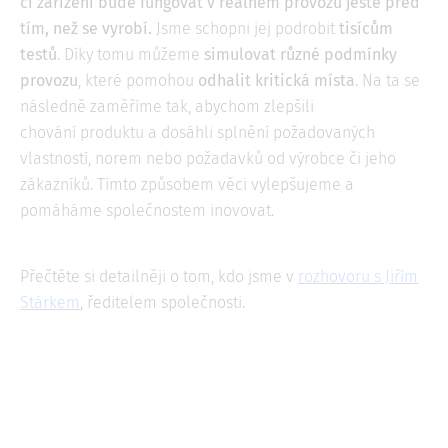
či zařízení bude fungovat v reálném provozu ještě před
tím, než se vyrobí.
Jsme schopni jej podrobit
tisícům
testů
. Díky tomu můžeme
simulovat různé podmínky
provozu
, které pomohou
odhalit kritická místa
. Na ta se
následně zaměříme tak, abychom zlepšili
chování produktu a dosáhli splnění požadovaných
vlastností, norem nebo požadavků od výrobce či jeho
zákazníků. Tímto způsobem věci vylepšujeme a
pomáháme společnostem inovovat.
Přečtěte si detailněji o tom, kdo jsme v
rozhovoru s Jiřím
Stárkem
, ředitelem společnosti.