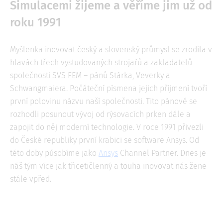
Simulacemi žijeme a věříme jim už od
roku 1991
Myšlenka inovovat český a slovenský průmysl se zrodila v
hlavách třech vystudovaných strojařů a zakladatelů
společnosti SVS FEM – pánů Stárka, Veverky a
Schwangmaiera. Počáteční písmena jejich příjmení tvoří
první polovinu názvu naší společnosti. Tito pánové se
rozhodli posunout vývoj od rýsovacích prken dále a
zapojit do něj moderní technologie. V roce 1991 přivezli
do České republiky první krabici se software Ansys. Od
této doby působíme jako
Ansys
Channel Partner. Dnes je
náš tým více jak třicetičlenný a touha inovovat nás žene
stále vpřed.