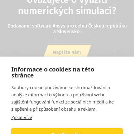
numerických simulací?
Dodáváme software Ansys pro celou Českou republiku
a Slovensko.
Napište nám
nebo zavolejte +420 543 254 554
Informace o cookies na této
stránce
Soubory cookie používáme ke shromažďování a
analýze informací o výkonu a používání webu,
zajištění fungování funkcí ze sociálních médií a ke
zlepšení a přizpůsobení obsahu a reklam.
Zjistit více
Projekty EU
Cookies
Podmínky užití stránek
Kontakty
Patička