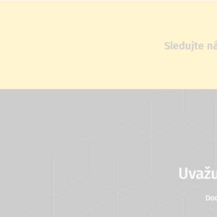
Sledujte n
Uvažu
Do