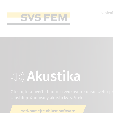
Přejít
k
hlavnímu
Horní
Školen
obsahu
menu
Main
navigation
Akustika
Otestujte a ověřte budoucí zvukovou kulisu svého p
zajistili požadovaný akustický zážitek
Prozkoumejte oblast software