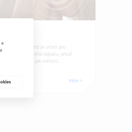
sys Sound
 a
ftware Ansys Sound je určen pro
 a
acování akustického signálu, jehož
ojem mohou být jak měření...
Více
ookies