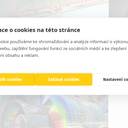
ce o cookies na této stránce
Ansys Fluent
An
okie používáme ke shromažďování a analýze informací o výkonu
Software pro modelování proudění tekutin.
So
ebu, zajištění fungování funkcí ze sociálních médií a ke zlepšení
Od výpočtů elektroniky po jaderné
zpr
ní obsahu a reklam.
elektrárny, od...
zdr
Více
lit cookies
Zakázat cookies
Nastavení c