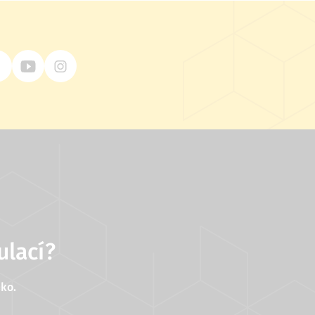
ulací?
ko.