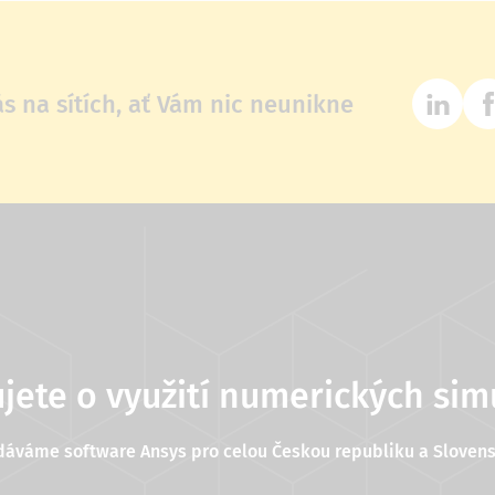
ás na sítích, ať Vám nic neunikne
jete o využití numerických sim
dáváme software Ansys pro celou Českou republiku a Slovens