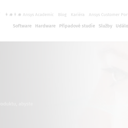
í
👩‍🎓👨‍🎓 Ansys Academic
Blog
Kariéra
Ansys Customer Por
Software
Hardware
Případové studie
Služby
Událo
roduktu, abyste