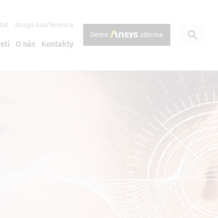
tal
Ansys konference
Demo
zdarma
sti
O nás
Kontakty