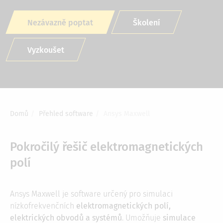
Nezávazně poptat
Školení
Vyzkoušet
Domů
Přehled software
Ansys Maxwell
Drobečková
navigace
Pokročilý řešič elektromagnetických
polí
Ansys Maxwell je software určený pro simulaci
nízkofrekvenčních
elektromagnetických polí,
elektrických obvodů a systémů
. Umožňuje
simulace