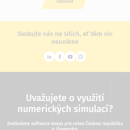
Sledujte nás na sítích, ať Vám nic
neunikne
Uvažujete o využití
numerických simulací?
Dodáváme software Ansys pro celou Českou republiku
a Slovensko.