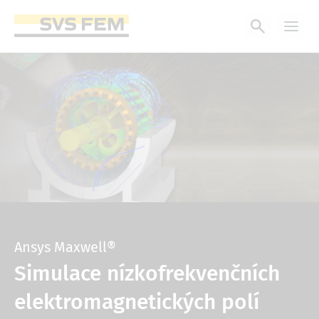
Přejít
k
hlavnímu
obsahu
Ansys Maxwell®
Simulace nízkofrekvenčních
elektromagnetických polí