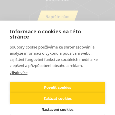
Napište nám
nebo zavolejte +420 543 254 554
Informace o cookies na této
stránce
Soubory cookie používáme ke shromažďování a
analýze informací o výkonu a používání webu,
zajištění fungování funkcí ze sociálních médií a ke
zlepšení a přizpůsobení obsahu a reklam.
Zjistit více
Projekty EU
Cookies
Podmínky užití stránek
Kontakty
Patička
Helpdesk
Povolit cookies
Zakázat cookies
© 2026 SVS FEM s.r.o. Všechna práva vyhrazena
Nastavení cookies