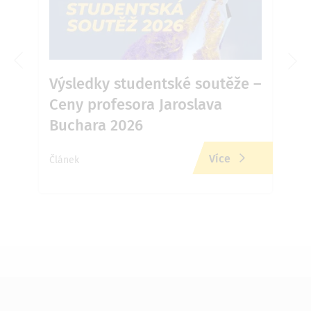
6 v
Výsledky studentské soutěže –
Ja
Ceny profesora Jaroslava
Př
Buchara 2026
zd
Více
Článek
Člán