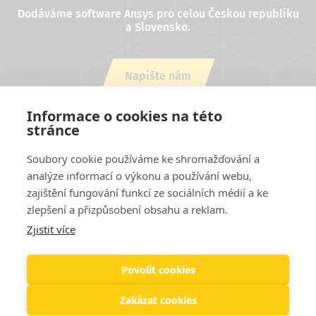
Dodáváme software Ansys pro celou Českou republiku
a Slovensko.
Napište nám
nebo zavolejte +420 543 254 554
Informace o cookies na této
stránce
Soubory cookie používáme ke shromažďování a
analýze informací o výkonu a používání webu,
zajištění fungování funkcí ze sociálních médií a ke
zlepšení a přizpůsobení obsahu a reklam.
Zjistit více
Projekty EU
Cookies
Podmínky užití stránek
Kontakty
Patička
Helpdesk
Povolit cookies
Zakázat cookies