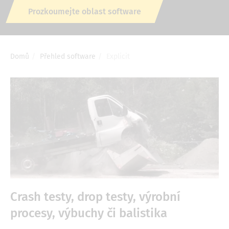
Prozkoumejte oblast software
Domů
Přehled software
Explicit
Drobečková
navigace
Crash testy, drop testy, výrobní
procesy, výbuchy či balistika