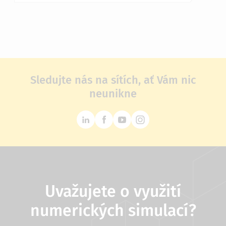
Sledujte nás na sítích, ať Vám nic
neunikne
Uvažujete o využití
numerických simulací?