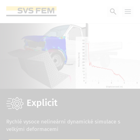
Přejít
k
hlavnímu
obsahu
Explicit
Rychlé vysoce nelineární dynamické simulace s
velkými deformacemi