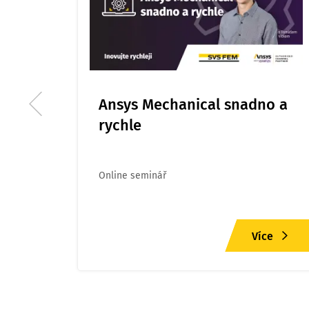
Ansys Mechanical snadno a
rychle
Online seminář
ce
Více