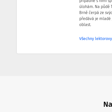
případně s nimi 
úlohám. Na půdě T
Brně čerpá ze svý
předává je mladé 
oblast.
Všechny lektorov
Na