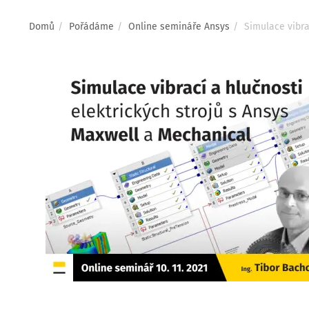
Drobečková
Domů
Pořádáme
Online semináře Ansys
Simulace vibra
navigace