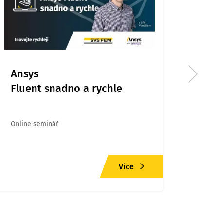
Ansys
Chy
Fluent snadno a rychle
v M
Online seminář
Onlin
Více