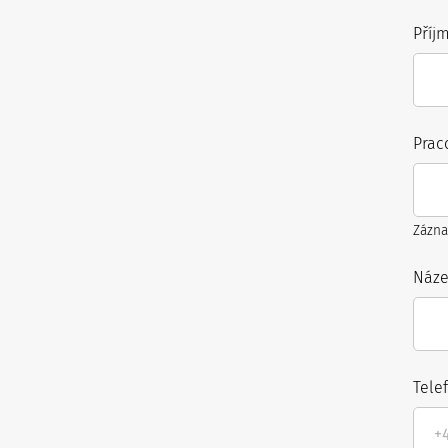
Příj
Prac
Zázna
Náze
Tele