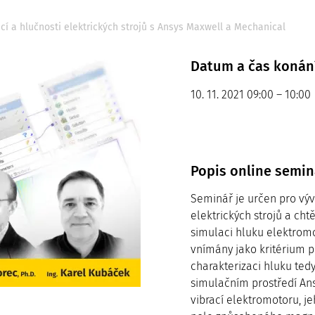
cí a hlučnosti elektrických strojů s Ansys Maxwell a Mechanical
Datum a čas konán
10. 11. 2021 09:00 – 10:00
Popis online semin
Seminář je určen pro vývo
elektrických strojů a cht
simulaci hluku elektromo
vnímány jako kritérium p
charakterizaci hluku tedy 
simulačním prostředí Ans
vibrací elektromotoru, j