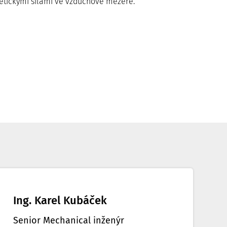
tickými silami ve vzduchové mezeře.
Ing. Karel Kubáček
Senior Mechanical inženýr