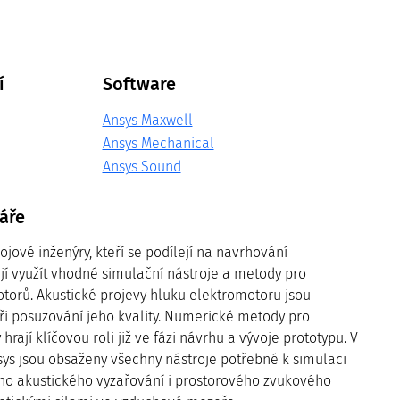
í
Software
Ansys Maxwell
Ansys Mechanical
Ansys Sound
áře
jové inženýry, kteří se podílejí na navrhování
ějí využít vhodné simulační nástroje a metody pro
torů. Akustické projevy hluku elektromotoru jsou
ři posuzování jeho kvality. Numerické metody pro
hrají klíčovou roli již ve fázi návrhu a vývoje prototypu. V
ys jsou obsaženy všechny nástroje potřebné k simulaci
eho akustického vyzařování i prostorového zvukového