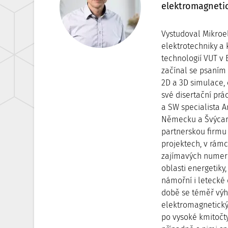
elektromagnetic
Vystudoval Mikroe
elektrotechniky a
technologií VUT v 
začínal se psaním
2D a 3D simulace, 
své disertační prác
a SW specialista A
Německu a Švýcar
partnerskou firm
projektech, v rámc
zajímavých numeri
oblasti energetiky,
námořní i letecké
době se téměř vý
elektromagnetick
po vysoké kmitočty