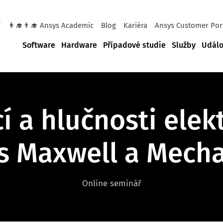
í
👩‍🎓👨‍🎓 Ansys Academic
Blog
Kariéra
Ansys Customer Por
Software
Hardware
Případové studie
Služby
Událo
í a hlučnosti elekt
s Maxwell a Mecha
Online seminář