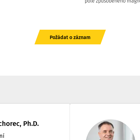
pole způsobeného magne
Požádat o záznam
chorec, Ph.D.
ní