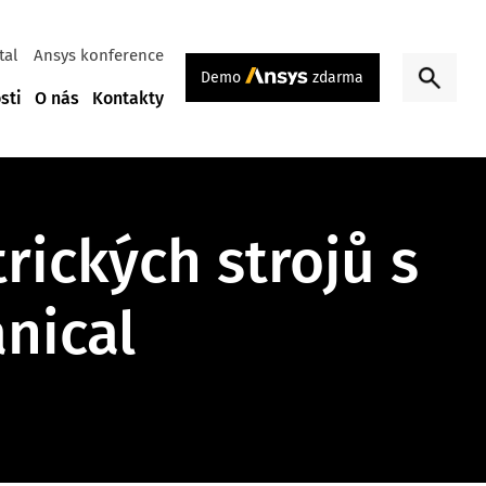
tal
Ansys konference
Demo
zdarma
sti
O nás
Kontakty
rických strojů s
nical