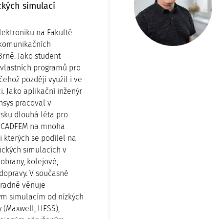
kých simulací
lektroniku na Fakultě
 komunikačních
Brně. Jako student
 vlastních programů pro
čehož později využil i ve
i. Jako aplikační inženýr
nsys pracoval v
sku dlouhá léta pro
u CADFEM na mnoha
i kterých se podílel na
ckých simulacích v
 obrany, kolejové,
 dopravy. V současné
hradně věnuje
ým simulacím od nízkých
 (Maxwell, HFSS),