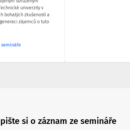
spojeným sdruženým
echnické univerzity v
ch bohatých zkušeností a
generaci zájemců o tuto
y semináře
pište si o záznam ze semináře