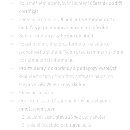
Po úspěšném absolvování školení
účastník obdrží
certifikát
.
Začátek školení je v
9 hod. a trvá zhruba do 17
hod. Čas je po domluvě možné přizpůsobit
.
Během školení
je zabezpečen oběd
.
Registrace probíhá přes formulář na stránce
jednotlivého školení. Týden před termínem školení
posíláme bližší informace.
Pro studenty, doktorandy a pedagogy vysokých
škol
vlastnících předmětný software nabízíme
slevu ve výši 25 % z ceny školení
.
Slevy nelze sčítat.
Pro více účastníků z jedné firmy poskytujeme
množstevní slevu
:
- 2. účastník získá
slevu 25 %
z ceny školení,
- 3. a další účastníci pak
slevu 50 %
.