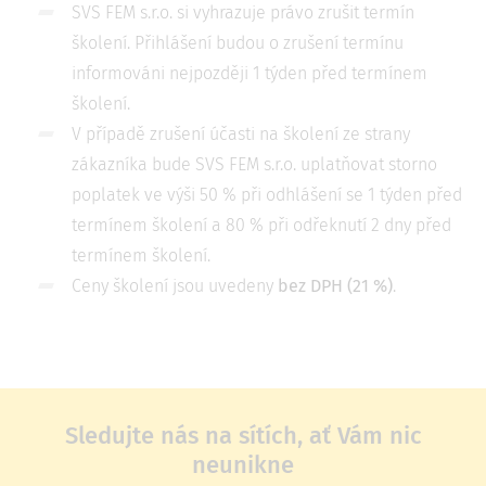
SVS FEM s.r.o. si vyhrazuje právo zrušit termín
školení. Přihlášení budou o zrušení termínu
informováni nejpozději 1 týden před termínem
školení.
V případě zrušení účasti na školení ze strany
zákazníka bude SVS FEM s.r.o. uplatňovat storno
poplatek ve výši 50 % při odhlášení se 1 týden před
termínem školení a 80 % při odřeknutí 2 dny před
termínem školení.
Ceny školení jsou uvedeny
bez DPH (21 %)
.
Sledujte nás na sítích, ať Vám nic
neunikne