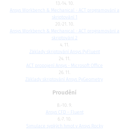
13.-14. 10.
Ansys Workbench & Mechanical - ACT programování a
skriptování 1
20.-21. 10.
Ansys Workbench & Mechanical - ACT programování a
skriptování 2
4. 11.
Základy skriptování Ansys PyFluent
24. 11.
ACT propojení Ansys - Microsoft Office
26. 11.
Základy skriptování Ansys PyGeometry
Proudění
8.–10. 9.
Ansys CFD – Fluent
6.-7. 10.
Simulace sypkých hmot v Ansys Rocky