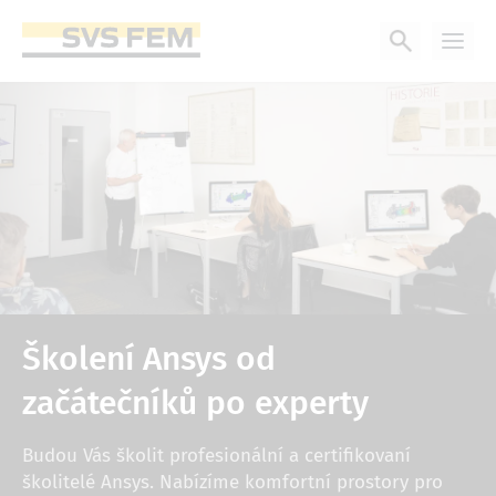
Přejít
k
hlavnímu
obsahu
Školení Ansys od
začátečníků po experty
Budou Vás školit profesionální a certifikovaní
školitelé Ansys. Nabízíme komfortní prostory pro