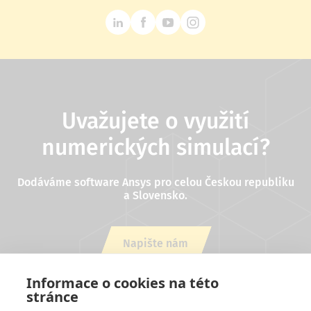
Uvažujete o využití
numerických simulací?
Dodáváme software Ansys pro celou Českou republiku
a Slovensko.
Napište nám
nebo zavolejte +420 543 254 554
Informace o cookies na této
stránce