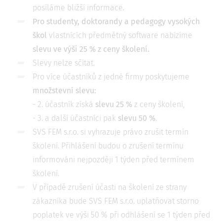
posíláme bližší informace.
Pro studenty, doktorandy a pedagogy vysokých
škol
vlastnících předmětný software nabízíme
slevu ve výši 25 % z ceny školení
.
Slevy nelze sčítat.
Pro více účastníků z jedné firmy poskytujeme
množstevní slevu
:
- 2. účastník získá
slevu 25 %
z ceny školení,
- 3. a další účastníci pak
slevu 50 %
.
SVS FEM s.r.o. si vyhrazuje právo zrušit termín
školení. Přihlášení budou o zrušení termínu
informováni nejpozději 1 týden před termínem
školení.
V případě zrušení účasti na školení ze strany
zákazníka bude SVS FEM s.r.o. uplatňovat storno
poplatek ve výši 50 % při odhlášení se 1 týden před