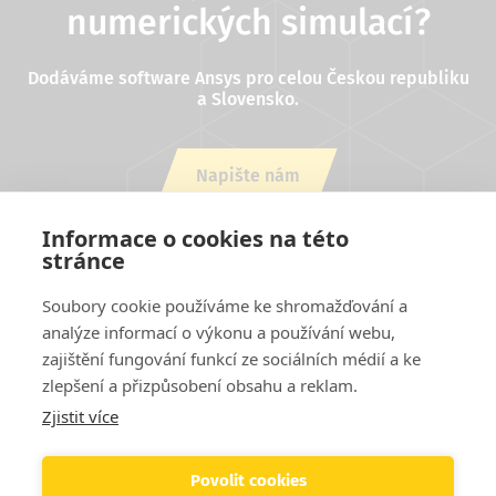
numerických simulací?
Dodáváme software Ansys pro celou Českou republiku
a Slovensko.
Napište nám
nebo zavolejte +420 543 254 554
Informace o cookies na této
stránce
Soubory cookie používáme ke shromažďování a
analýze informací o výkonu a používání webu,
zajištění fungování funkcí ze sociálních médií a ke
zlepšení a přizpůsobení obsahu a reklam.
Zjistit více
Projekty EU
Cookies
Podmínky užití stránek
Kontakty
Patička
Helpdesk
Povolit cookies