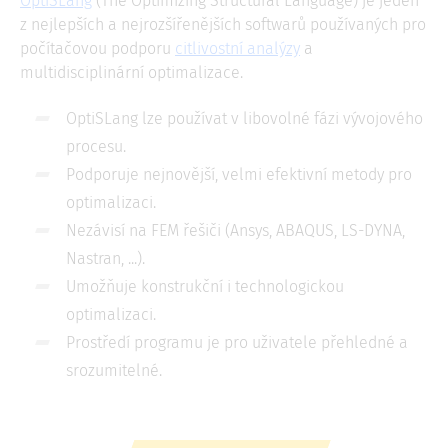
OptiSLang
(The Optimizing Structural Language) je jeden
z nejlepších a nejrozšířenějších softwarů používaných pro
počítačovou podporu
citlivostní analýzy
a
multidisciplinární optimalizace.
OptiSLang lze používat v libovolné fázi vývojového
procesu.
Podporuje nejnovější, velmi efektivní metody pro
optimalizaci.
Nezávisí na FEM řešiči (Ansys, ABAQUS, LS-DYNA,
Nastran, ...).
Umožňuje konstrukční i technologickou
optimalizaci.
Prostředí programu je pro uživatele přehledné a
srozumitelné.