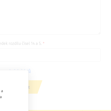
ek rozdílu čísel 14 a 5.
m
osobních údajů
 a
 a