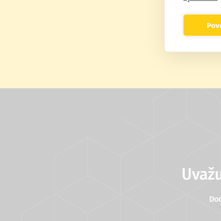
Povo
Sledujte n
Uvažu
Do