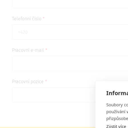
Telefonní číslo
Pracovní e-mail
Pracovní pozice
Informa
Soubory co
používání w
přizpůsobe
Zjistit více