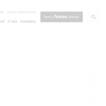
tal
Ansys konference
Demo
zdarma
sti
O nás
Kontakty