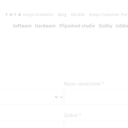
í
👩‍🎓👨‍🎓 Ansys Academic
Blog
Kariéra
Ansys Customer Por
Software
Hardware
Případové studie
Služby
Událo
zeptejte se
Název společnosti
Zpráva