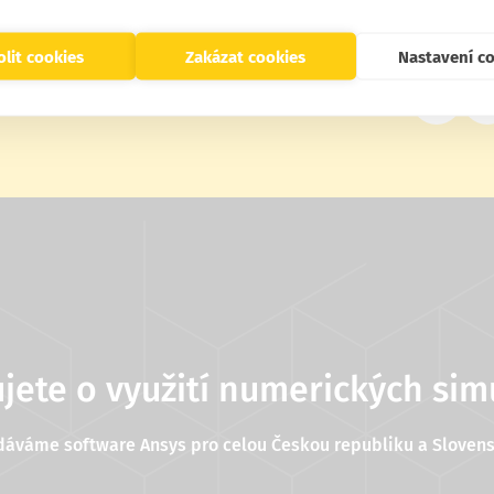
lit cookies
Zakázat cookies
Nastavení c
ás na sítích, ať Vám nic neunikne
jete o využití numerických sim
dáváme software Ansys pro celou Českou republiku a Slovens