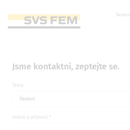
Přejít
k
hlavnímu
Horní
Školen
obsahu
menu
Main
navigation
Jsme kontaktní, 
Jsme kontaktní, zeptejte se.
Téma
Jméno a příjmení