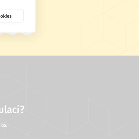
ookies
ulací?
ko.