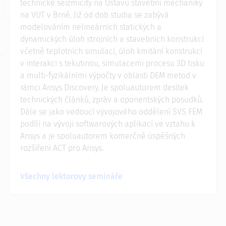
technické seizmicity na Ústavu stavební mechaniky
na VUT v Brně. Již od dob studia se zabývá
modelováním nelineárních statických a
dynamických úloh strojních a stavebních konstrukcí
včetně teplotních simulací, úloh kmitání konstrukcí
v interakci s tekutinou, simulacemi procesu 3D tisku
a multi-fyzikálními výpočty v oblasti DEM metod v
rámci Ansys Discovery. Je spoluautorem desítek
technických článků, zpráv a oponentských posudků.
Dále se jako vedoucí vývojového oddělení SVS FEM
podílí na vývoji softwarových aplikací ve vztahu k
Ansys a je spoluautorem komerčně úspěšných
rozšíření ACT pro Ansys.
Všechny lektorovy semináře