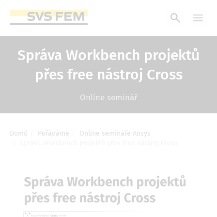
Přejít
k
hlavnímu
obsahu
Správa Workbench projektů
přes free nástroj Cross
Online seminář
Domů
Pořádáme
Online semináře Ansys
Drobečková
Správa Workbench projektů přes free nástroj Cross
navigace