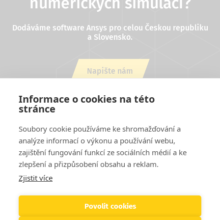
numerických simulací?
Dodáváme software Ansys pro celou Českou republiku
a Slovensko.
Napište nám
nebo zavolejte +420 543 254 554
Informace o cookies na této
stránce
Soubory cookie používáme ke shromažďování a
analýze informací o výkonu a používání webu,
zajištění fungování funkcí ze sociálních médií a ke
zlepšení a přizpůsobení obsahu a reklam.
Zjistit více
Projekty EU
Cookies
Podmínky užití stránek
Kontakty
Patička
Helpdesk
Povolit cookies