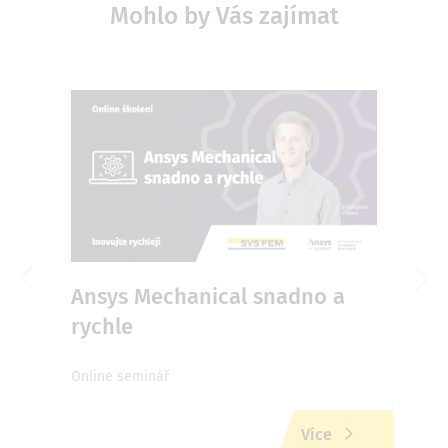
Mohlo by Vás zajímat
é
Ansys Mechanical snadno a
An
rychle
Online seminář
Onli
Více