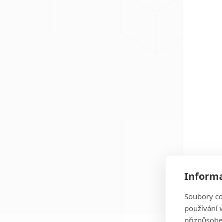
Informa
Soubory co
používání w
přizpůsobe