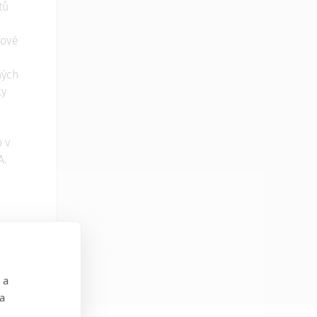
tů
dové
ných
ky
 v
A.
 a
 a