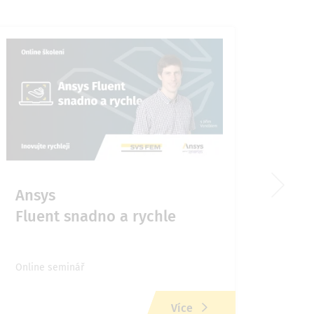
Ansys
Chy
Fluent snadno a rychle
v M
Online seminář
Onlin
Více