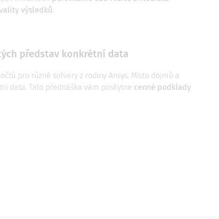
kvality výsledků
.
tých představ konkrétní data
očtů pro různé solvery z rodiny Ansys. Místo dojmů a
étní data. Tato přednáška vám poskytne
cenné podklady