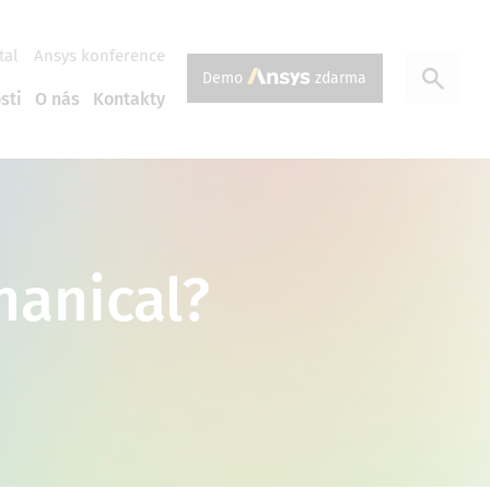
tal
Ansys konference
Demo
zdarma
sti
O nás
Kontakty
anical?