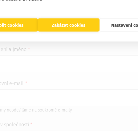
lit cookies
Zakázat cookies
Nastavení c
gistrujte se
mení a jméno
ovní e-mail
my neodesíláme na soukromé e-maily
v společnosti