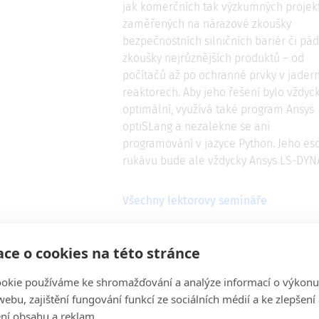
jak komerčních tak výzkumných projek
zaměřených na nárazové zkoušky
bezpečnostních silničních bariér či pá
zkoušky nejrůznějších produktů – od
počítačů až po ochranné prvky v jader
reaktorech. Aby jeho řešení bylo vždyc
optimální, využívá také program Ansys
optiSLang a nezalekne se ani
programování v jazyce Python. Jeho eso
rukávu bude ale vždycky Ansys LS-DYN
Všechny lektorovy semináře
ce o cookies na této stránce
okie používáme ke shromažďování a analýze informací o výkonu
ebu, zajištění fungování funkcí ze sociálních médií a ke zlepšení
ní obsahu a reklam.