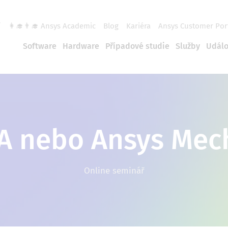
í
👩‍🎓👨‍🎓 Ansys Academic
Blog
Kariéra
Ansys Customer Por
Software
Hardware
Případové studie
Služby
Událo
A nebo Ansys Mech
Online seminář