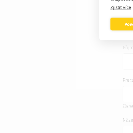
Zjistit více
Povo
Re
Příj
Prac
Zázna
Náze