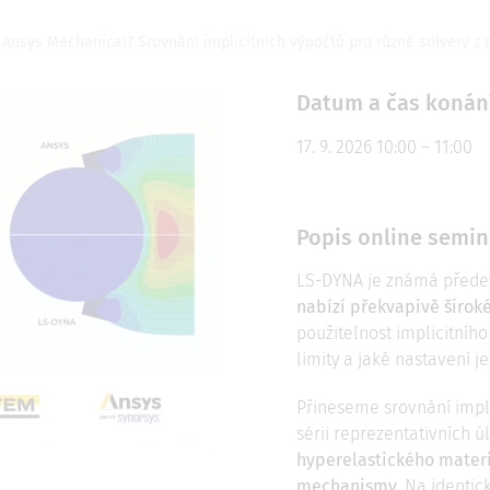
nsys Mechanical? Srovnání implicitních výpočtů pro různé solvery z 
Datum a čas konán
17. 9. 2026 10:00 – 11:00
Popis online semin
LS-DYNA je známá předev
nabízí překvapivě širok
použitelnost implicitního
limity a jaké nastavení j
Přineseme srovnání impli
sérii reprezentativních ú
hyperelastického mater
mechanismy
. Na identi