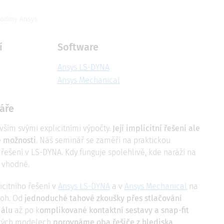
rodiny Ansys
í
Software
Ansys LS-DYNA
Ansys Mechanical
áře
ším svými explicitními výpočty.
Její implicitní řešení ale
é možnosti
. Náš seminář se zaměří na praktickou
 řešení v LS-DYNA. Kdy funguje spolehlivě, kde naráží na
e vhodné.
citního řešení v
Ansys LS-DYNA
a v
Ansys Mechanical
na
loh. Od
jednoduché tahové zkoušky přes stlačování
iálu
až po k
omplikované kontaktní sestavy a snap-fit
ckých modelech
porovnáme oba řešiče z hlediska