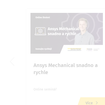
k je
Ansys Mechanical snadno a
rychle
Online seminář
ce
Více