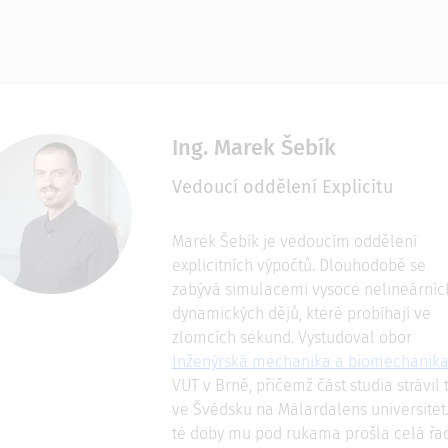
Ing. Marek Šebík
Vedoucí oddělení Explicitu
Marek Šebík je vedoucím oddělení
explicitních výpočtů. Dlouhodobě se
zabývá simulacemi vysoce nelineárníc
dynamických dějů, které probíhají ve
zlomcích sekund. Vystudoval obor
Inženýrská mechanika a biomechanik
VUT v Brně, přičemž část studia strávil 
ve Švédsku na Mälardalens universitet
té doby mu pod rukama prošla celá řa