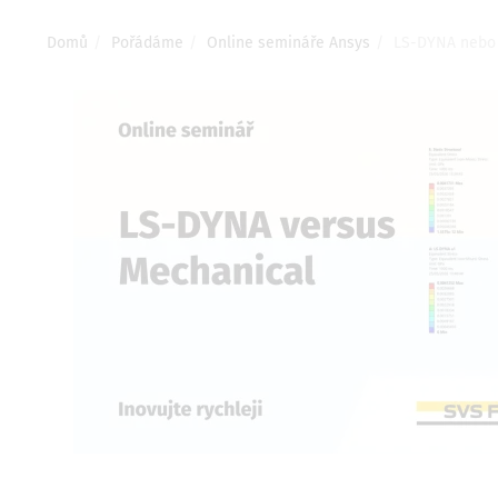
Drobečková
Domů
Pořádáme
Online semináře Ansys
LS-DYNA nebo A
navigace