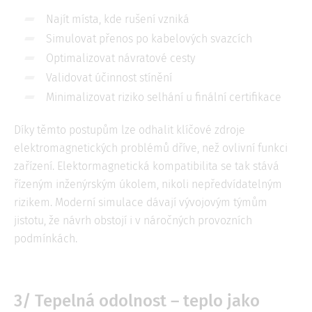
Najít místa, kde rušení vzniká
Simulovat přenos po kabelových svazcích
Optimalizovat návratové cesty
Validovat účinnost stínění
Minimalizovat riziko selhání u finální certifikace
Díky těmto postupům lze odhalit klíčové zdroje
elektromagnetických problémů dříve, než ovlivní funkci
zařízení. Elektormagnetická kompatibilita se tak stává
řízeným inženýrským úkolem, nikoli nepředvídatelným
rizikem. Moderní simulace dávají vývojovým týmům
jistotu, že návrh obstojí i v náročných provozních
podmínkách.
3/
Tepelná odolnost – teplo jako