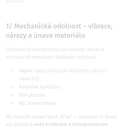
simulací
.
1/ Mechanická odolnost – vibrace,
nárazy a únava materiálu
Elektronické komponenty jsou výrazně citlivé na
mechanické namáhání. Nejčastěji selhávají:
Pájené spoje (únava při tepelných cyklech /
vibracích)
Kabelové konektory
BGA pouzdra
MLC kondenzátory
Mechanické selhání bývá „tiché“ — neprojeví se ihned,
ale postupně
vede k trhlinám a mikroprasklinám
.