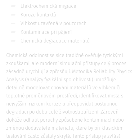
Elektrochemická migrace
Koroze kontaktů
Vlhkost uzavřená v pouzdrech
Kontaminace při pájení
Chemická degradace materiálů
Chemická odolnost se sice tradičně ověřuje fyzickými
zkouškami, ale moderní simulační přístupy celý proces
zásadně urychlují a zpřesňují. Metodika Reliability Physics
Analysis (analýzy fyzikální spolehlivosti) umožňuje
detailně modelovat chování materiálů ve vlhkém či
teplotně proměnlivém prostředí, identifikovat místa s
nejvyšším rizikem koroze a předpovídat postupnou
degradaci po dobu celé životnosti zařízení. Zároveň
dokáže odhalit poruchy způsobené kontaminací nebo
změnou dodavatele materiálu, které by při klasickém
testování často zůstaly skryté. Tento přístup je zvlášť