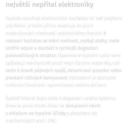
největší nepřítel elektroniky
Teplota ovlivňuje elektronické součástky víc než jakýkoliv
jiný faktor, protože přímo zasahuje do jejich
materiálových vlastností i elektrického chování.
S
rostoucí teplotou se mění vodivost, zvyšují ztráty, roste
vnitřní odpor a dochází k rychlejší degradaci
polovodičových struktur.
Opakované teplotní cykly navíc
způsobují mechanické pnutí mezi různými materiály, což
vede k únavě pájených spojů, delaminaci pouzder nebo
praskání citlivých komponent
. Výsledkem je postupné
snižování životnosti i spolehlivosti celého zařízení.
Špatně řešené teplo vede k degradaci celého systému.
Dnes se proto klade důraz na
komplexní návrh
s ohledem na tepelné účinky
s přesahem do
mechanických jevů i EMC.