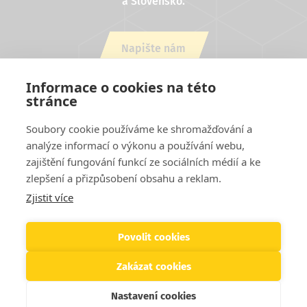
a Slovensko.
Napište nám
nebo zavolejte +420 543 254 554
Informace o cookies na této
stránce
Soubory cookie používáme ke shromažďování a
analýze informací o výkonu a používání webu,
zajištění fungování funkcí ze sociálních médií a ke
zlepšení a přizpůsobení obsahu a reklam.
Zjistit více
Projekty EU
Cookies
Podmínky užití stránek
Kontakty
Patička
Helpdesk
Povolit cookies
Zakázat cookies
© 2026 SVS FEM s.r.o. Všechna práva vyhrazena
Nastavení cookies