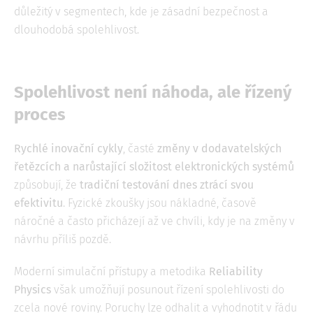
důležitý v segmentech, kde je zásadní bezpečnost a
dlouhodobá spolehlivost.
Spolehlivost není náhoda, ale řízený
proces
Rychlé inovační cykly
, časté
změny v dodavatelských
řetězcích a narůstající složitost elektronických systémů
způsobují, že
tradiční testování dnes ztrácí svou
efektivitu
. Fyzické zkoušky jsou nákladné, časově
náročné a často přicházejí až ve chvíli, kdy je na změny v
návrhu příliš pozdě.
Moderní simulační přístupy a metodika
Reliability
Physics
však umožňují posunout řízení spolehlivosti do
zcela nové roviny. Poruchy lze odhalit a vyhodnotit v řádu