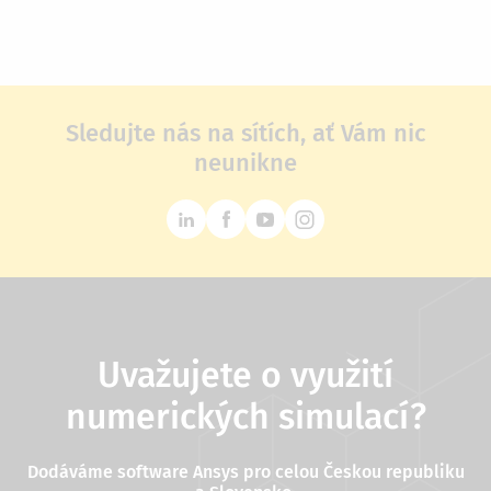
Sledujte nás na sítích, ať Vám nic
neunikne
Uvažujete o využití
numerických simulací?
Dodáváme software Ansys pro celou Českou republiku