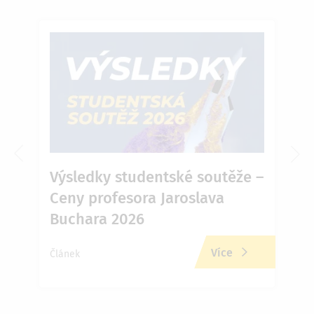
6 v
Výsledky studentské soutěže –
Ja
Ceny profesora Jaroslava
Př
Buchara 2026
zd
Více
Článek
Člán