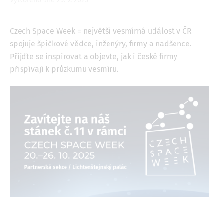
Vytvořeno dne 29. 9. 2025
Czech Space Week = největší vesmírná událost v ČR
spojuje špičkové vědce, inženýry, firmy a nadšence.
Přijďte se inspirovat a objevte, jak i české firmy
přispívají k průzkumu vesmíru.
Image