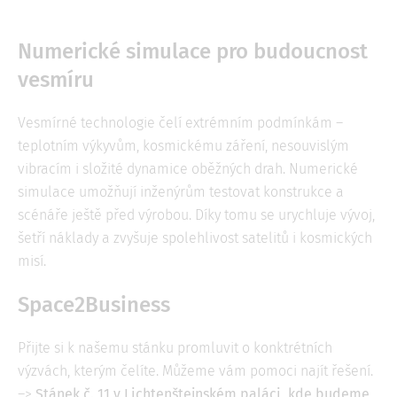
Numerické simulace pro budoucnost
vesmíru
Vesmírné technologie čelí extrémním podmínkám –
teplotním výkyvům, kosmickému záření, nesouvislým
vibracím i složité dynamice oběžných drah. Numerické
simulace umožňují inženýrům testovat konstrukce a
scénáře ještě před výrobou. Díky tomu se urychluje vývoj,
šetří náklady a zvyšuje spolehlivost satelitů i kosmických
misí.
Space2Business
Přijte si k našemu stánku promluvit o konktrétních
výzvách, kterým čelíte. Můžeme vám pomoci najít řešení.
–>
Stánek č. 11 v Lichtenštejnském paláci, kde budeme