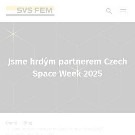
Přejít
k
hlavnímu
obsahu
Jsme hrdým partnerem Czech
Space Week 2025
Domů
Blog
Drobečková
Jsme hrdým partnerem Czech Space Week 2025
navigace