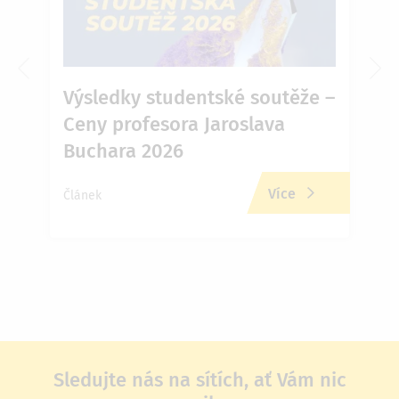
6 v
Výsledky studentské soutěže –
Ja
Ceny profesora Jaroslava
Př
Buchara 2026
zd
Více
Článek
Člán
Sledujte nás na sítích, ať Vám nic