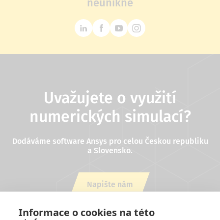
neunikne
Uvažujete o využití
numerických simulací?
Dodáváme software Ansys pro celou Českou republiku
a Slovensko.
Napište nám
nebo zavolejte +420 543 254 554
Informace o cookies na této