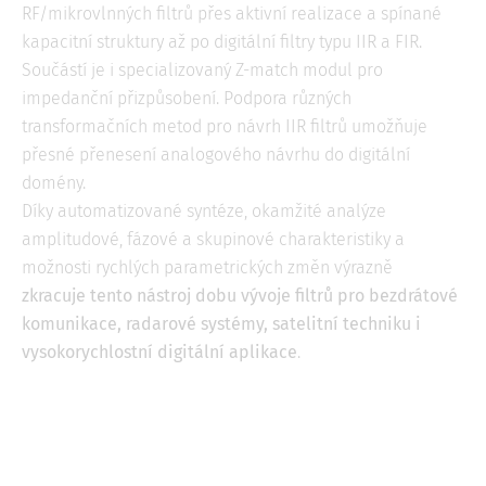
RF/mikrovlnných filtrů přes aktivní realizace a spínané
kapacitní struktury až po digitální filtry typu IIR a FIR.
Součástí je i specializovaný Z-match modul pro
impedanční přizpůsobení. Podpora různých
transformačních metod pro návrh IIR filtrů umožňuje
přesné přenesení analogového návrhu do digitální
domény.
Díky automatizované syntéze, okamžité analýze
amplitudové, fázové a skupinové charakteristiky a
možnosti rychlých parametrických změn výrazně
zkracuje tento nástroj dobu vývoje filtrů pro bezdrátové
komunikace, radarové systémy, satelitní techniku i
vysokorychlostní digitální aplikace
.