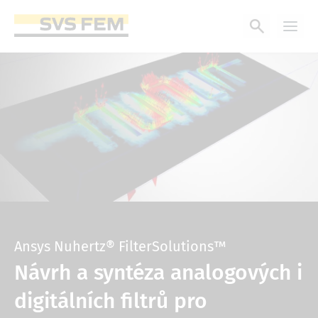
Přejít
k
hlavnímu
obsahu
Ansys Nuhertz® FilterSolutions™
Návrh a syntéza analogových i
digitálních filtrů pro