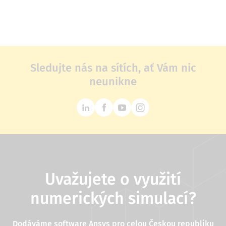
Sledujte nás na sítích, ať Vám nic
neunikne
Uvažujete o využití
numerických simulací?
Dodáváme software Ansys pro celou Českou republiku