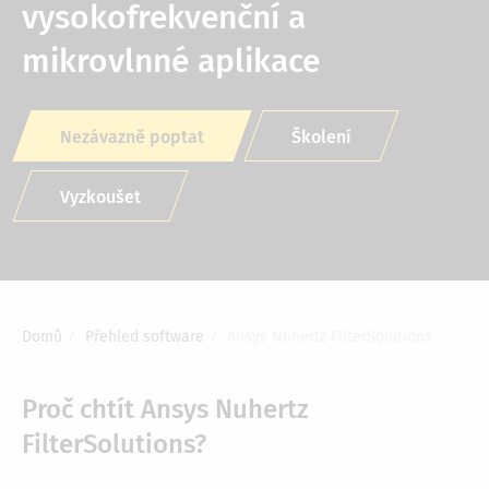
vysokofrekvenční a
mikrovlnné aplikace
Nezávazně poptat
Školení
Vyzkoušet
Domů
Přehled software
Ansys Nuhertz FilterSolutions
Drobečková
navigace
Proč chtít Ansys Nuhertz
FilterSolutions?