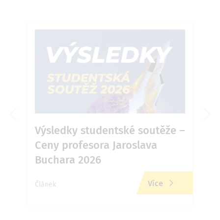
6 v
Výsledky studentské soutěže –
Ja
Ceny profesora Jaroslava
Př
Buchara 2026
zd
Více
Článek
Člán