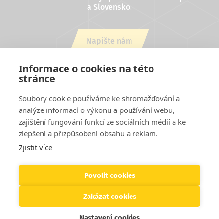
a Slovensko.
Napište nám
nebo zavolejte +420 543 254 554
Informace o cookies na této
stránce
Soubory cookie používáme ke shromažďování a
analýze informací o výkonu a používání webu,
zajištění fungování funkcí ze sociálních médií a ke
zlepšení a přizpůsobení obsahu a reklam.
Zjistit více
Projekty EU
Cookies
Podmínky užití stránek
Kontakty
Patička
Helpdesk
Povolit cookies
Zakázat cookies
© 2026 SVS FEM s.r.o. Všechna práva vyhrazena
Nastavení cookies