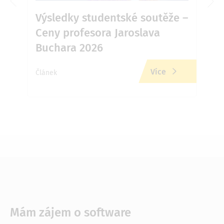
6 v
Výsledky studentské soutěže –
Ja
Ceny profesora Jaroslava
Př
Buchara 2026
zd
Více
Článek
Člán
Mám zájem o software