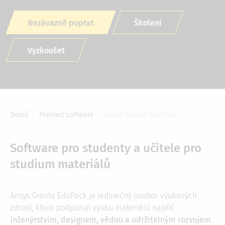
Nezávazně poptat
Školení
Vyzkoušet
Domů
Přehled software
Ansys Granta EduPack
Drobečková
navigace
Software pro studenty a učitele pro
studium materiálů
Ansys Granta EduPack je jedinečný soubor výukových
zdrojů, které podporují výuku materiálů napříč
inženýrstvím, designem, vědou a udržitelným rozvojem
.