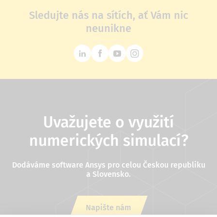
Sledujte nás na sítích, ať Vám nic
neunikne
Uvažujete o využití
numerických simulací?
Dodáváme software Ansys pro celou Českou republiku
a Slovensko.
Napište nám