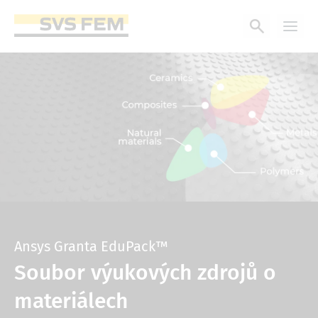
Přejít
k
hlavnímu
obsahu
Ansys Granta EduPack™
Soubor výukových zdrojů o
materiálech