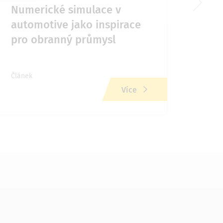
Numerické simulace v
Prů
automotive jako inspirace
chla
pro obranný průmysl
chyb
ele
Článek
Více
Článe