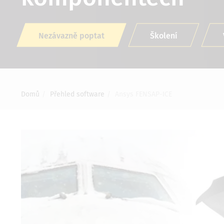
Nezávazně poptat
Školení
Drobečková
Domů
Přehled software
Ansys FENSAP-ICE
navigace