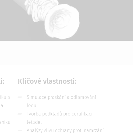
i:
Klíčové vlastnosti:
iku a
Simulace praskání a odlamování
la
ledu
Tvorba podkladů pro certifikaci
zniku
letadel
Analýzy vlivu ochrany proti namrzání