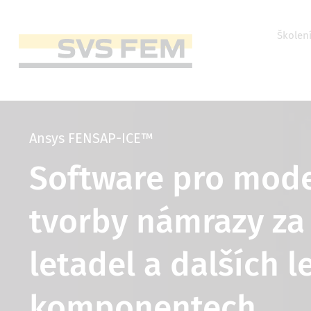
Přejít
k
hlavnímu
Horní
Školen
obsahu
menu
Main
navigation
Ansys FENSAP-ICE™
Software pro mode
tvorby námrazy za 
letadel a dalších 
komponentech