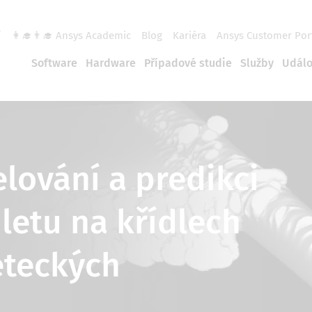
í
👩‍🎓👨‍🎓 Ansys Academic
Blog
Kariéra
Ansys Customer Por
Software
Hardware
Případové studie
Služby
Událo
lování a predikci
letu na křídlech
leteckých