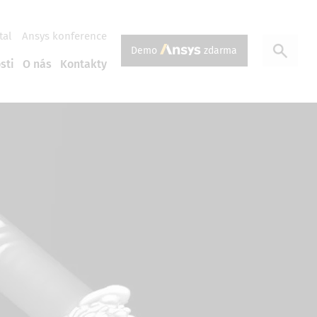
tal
Ansys konference
Demo
zdarma
sti
O nás
Kontakty