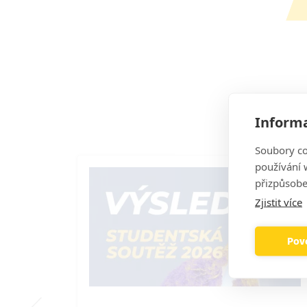
Informa
Soubory co
používání w
přizpůsobe
Zjistit více
Povo