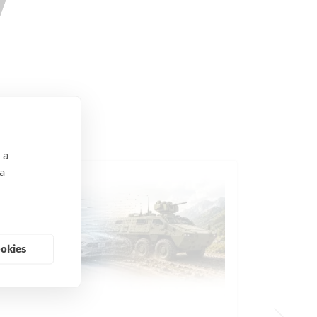
 a
 a
ookies