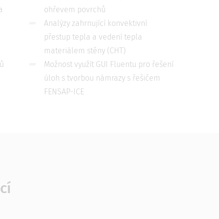
a
ohřevem povrchů
h
Analýzy zahrnující konvektivní
přestup tepla a vedení tepla
materiálem stěny (CHT)
ů
Možnost využít GUI Fluentu pro řešení
úloh s tvorbou námrazy s řešičem
FENSAP-ICE
cí