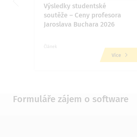
2026
Výsledky studentské
soutěže – Ceny profesora
Jaroslava Buchara 2026
Článek
ce
Více
Formuláře zájem o software