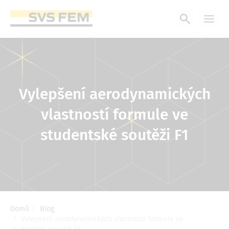
Přejít
k
hlavnímu
obsahu
Vylepšení aerodynamických
vlastností formule ve
studentské soutěži F1
Domů
Blog
Drobečková
Vylepšení aerodynamických vlastností formule ve
navigace