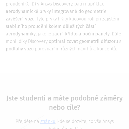
proudění (CFD) v Ansys Discovery, patří například
aerodynamické prvky integrované do geometrie
zavěšení vozu
. Tyto prvky hrály klíčovou roli při zajištění
stabilního proudění kolem důležitých částí
aerodynamiky
, jako je
zadní křídlo a boční panely
. Dále
mohli díky Discovery
optimalizovat geometrii difuzoru
a
podlahy vozu
porovnáním různých návrhů a konceptů.
Jste studenti a máte podobné záměry
nebo cíle?
Přejděte na
stránku
, kde se dozvíte, co vše Ansys
studentům nabízí.