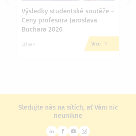
6 v
Výsledky studentské soutěže –
Ja
Ceny profesora Jaroslava
Př
Buchara 2026
zd
Více
Článek
Člán
Sledujte nás na sítích, ať Vám nic
neunikne