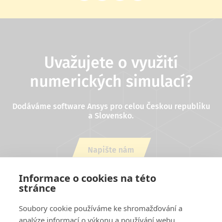
Uvažujete o využití
numerických simulací?
Dodáváme software Ansys pro celou Českou republiku
a Slovensko.
Napište nám
nebo zavolejte +420 543 254 554
Informace o cookies na této
stránce
Soubory cookie používáme ke shromažďování a
analýze informací o výkonu a používání webu,