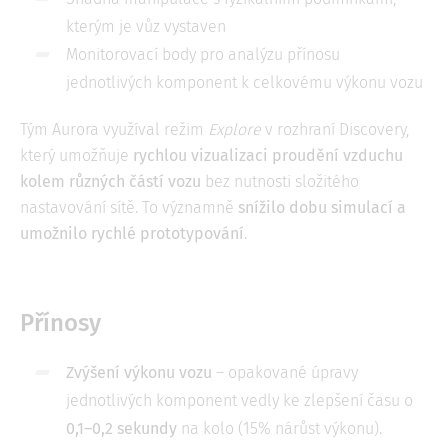
kterým je vůz vystaven
Monitorovací body pro analýzu přínosu
jednotlivých komponent k celkovému výkonu vozu
Tým Aurora využíval režim
Explore
v rozhraní Discovery,
který umožňuje
rychlou vizualizaci proudění vzduchu
kolem různých částí vozu
bez nutnosti složitého
nastavování sítě. To významně
snížilo dobu simulací a
umožnilo rychlé prototypování
.
Přínosy
Zvýšení výkonu vozu
– opakované úpravy
jednotlivých komponent vedly ke zlepšení času o
0,1–0,2 sekundy
na kolo (15% nárůst výkonu).