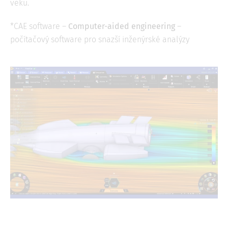
věku.
*CAE software –
Computer-aided engineering
–
počítačový software pro snazší inženýrské analýzy
Image