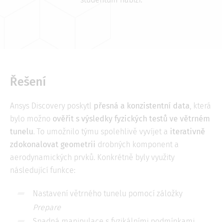
Řešení
Ansys Discovery poskytl
přesná a konzistentní data
, která
bylo možno
ověřit s výsledky fyzických testů ve větrném
tunelu
. To umožnilo týmu spolehlivě vyvíjet a
iterativně
zdokonalovat geometrii
drobných komponent a
aerodynamických prvků. Konkrétně byly využity
následující funkce:
Nastavení větrného tunelu pomocí záložky
Prepare
Snadná manipulace s fyzikálními podmínkami,