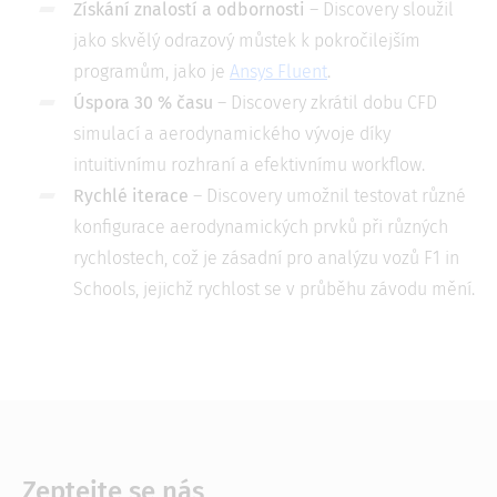
Získání znalostí a odbornosti
– Discovery sloužil
jako skvělý odrazový můstek k pokročilejším
programům, jako je
Ansys Fluent
.
Úspora 30 % času
– Discovery zkrátil dobu CFD
simulací a aerodynamického vývoje díky
intuitivnímu rozhraní a efektivnímu workflow.
Rychlé iterace
– Discovery umožnil testovat různé
konfigurace aerodynamických prvků při různých
rychlostech, což je zásadní pro analýzu vozů F1 in
Schools, jejichž rychlost se v průběhu závodu mění.
Zeptejte se nás