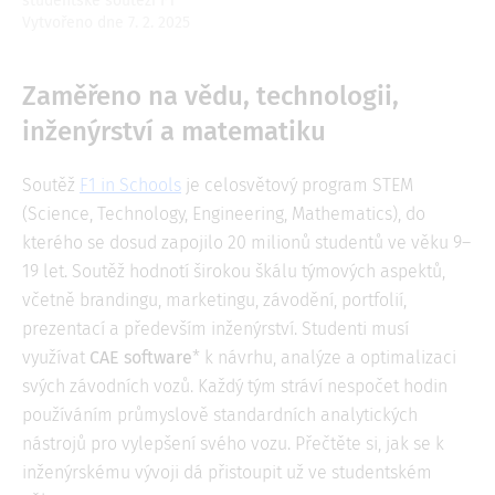
studentské soutěži F1
Vytvořeno dne 7. 2. 2025
Zaměřeno na vědu, technologii,
inženýrství a matematiku
Soutěž
F1 in Schools
je celosvětový program STEM
(Science, Technology, Engineering, Mathematics), do
kterého se dosud zapojilo 20 milionů studentů ve věku 9–
19 let. Soutěž hodnotí širokou škálu týmových aspektů,
včetně brandingu, marketingu, závodění, portfolií,
prezentací a především inženýrství. Studenti musí
využívat
CAE software
* k návrhu, analýze a optimalizaci
svých závodních vozů. Každý tým stráví nespočet hodin
používáním průmyslově standardních analytických
nástrojů pro vylepšení svého vozu. Přečtěte si, jak se k
inženýrskému vývoji dá přistoupit už ve studentském