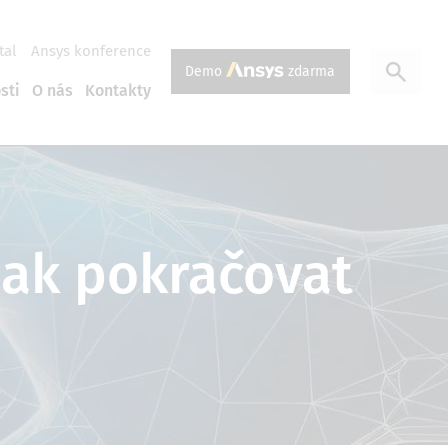
tal
Ansys konference
Demo
zdarma
sti
O nás
Kontakty
 jak pokračovat