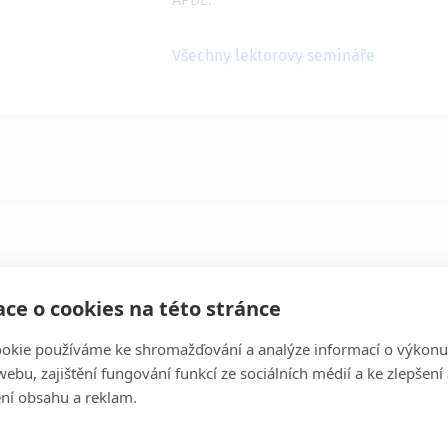
Všechny lektorovy semináře
ce o cookies na této stránce
pište si o záznam ze semináře
okie používáme ke shromažďování a analýze informací o výkonu
ebu, zajištění fungování funkcí ze sociálních médií a ke zlepšení
mení a jméno
ní obsahu a reklam.