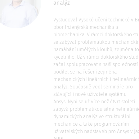
analýz
Vystudoval Vysoké učení technické v B
obor Inženýrská mechanika a
biomechanika. V rámci doktorského st
se zabýval problematikou mechanické
namáhání umělých kloubů, zejména t
kyčelního. Už v rámci doktorského stud
začal spolupracovat s naší společností
podílel se na řešení zejména
mechanických lineárních i nelineárníc
analýz. Současně vedl semináře pro
stávající i nové uživatele systému
Ansys. Nyní se už více než čtvrt století
zabývá problematikou silně nelineární
dynamických analýz ve strukturální
mechanice a také programováním
uživatelských nadstaveb pro Ansys v ja
APDL.