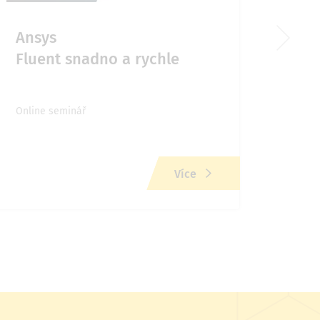
Ansys
Chy
Fluent snadno a rychle
v M
Online seminář
Onlin
Více