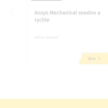
Ansys Mechanical snadno a
rychle
Online seminář
ce
Více