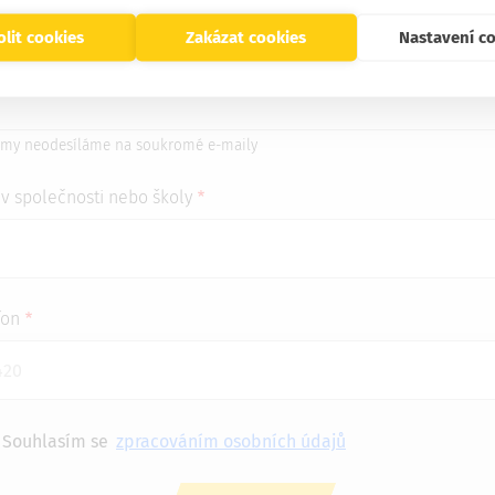
lit cookies
Zakázat cookies
Nastavení c
ovní nebo školní e-mail
my neodesíláme na soukromé e-maily
v společnosti nebo školy
fon
Souhlasím se
zpracováním osobních údajů