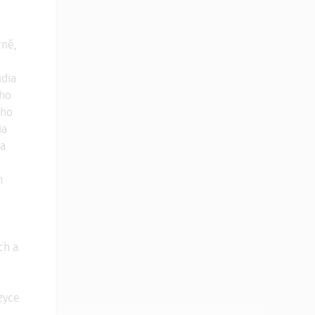
rně,
udia
ho
oho
ia
 a
h
ch a
zyce