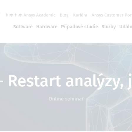
í
👩‍🎓👨‍🎓 Ansys Academic
Blog
Kariéra
Ansys Customer Por
Software
Hardware
Případové studie
Služby
Událo
 Restart analýzy,
Online seminář