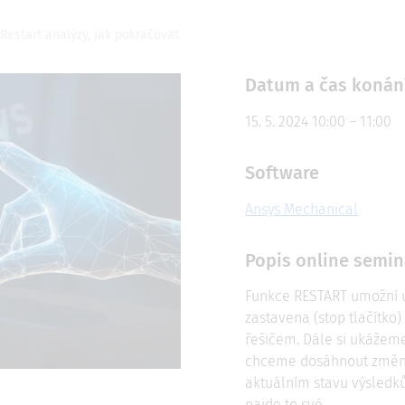
Restart analýzy, jak pokračovat
Datum a čas konán
15. 5. 2024 10:00 – 11:00
Software
Ansys Mechanical
Popis online semin
Funkce RESTART umožní už
zastavena (stop tlačítk
řešičem. Dále si ukážeme,
chceme dosáhnout změny 
aktuálním stavu výsledků
najde to své.