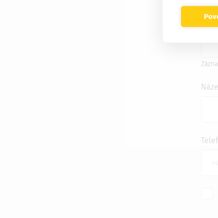
Povo
Prac
Zázna
Náze
Tele