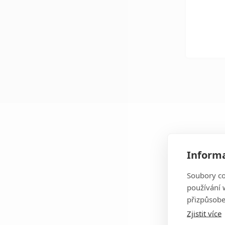
Informa
Na
Soubory co
používání w
Příj
přizpůsobe
Zjistit více