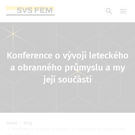
Přejít
k
hlavnímu
obsahu
Konference o vývoji leteckého
a obranného průmyslu a my
její součástí
Domů
Blog
Drobečková
Konference o vývoji leteckého a obranného průmyslu a my
navigace