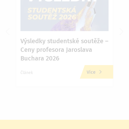
Výsledky studentské soutěže –
Ja
Ceny profesora Jaroslava
Př
Buchara 2026
zd
Více
Článek
Člán