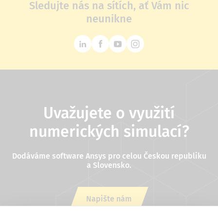
Sledujte nás na sítích, ať Vám nic
neunikne
Uvažujete o využití
numerických simulací?
Dodáváme software Ansys pro celou Českou republiku
a Slovensko.
Napište nám