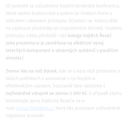
Již podruhé se zúčastníme tradiční brněnské konference,
která nastíní budoucnost a potenciál českých firem v
leteckém i obraném průmyslu. Účastníci se mohou těšit
na zajímavé přednášky od inspirativních řečníků českého
průmyslu. Letos přednáší i náš
kolega Vojtěch Řezáč
.
Jeho prezentace je zaměřena na efektivní vývoj
leteckých komponent a obranných systémů s použitím
simulací
.
Zveme Vás na náš stánek
, kde se u kávy rádi pobavíme o
Vašich potřebách v souvislosti s rychlejším a
efektivnějším vývojem. Současně Vám nabízíme
i
zvýhodněné vstupné se slevou 2 000 Kč
. V případě zájmu
kontaktujte pana Vojtěcha Řezáče na e-
mail
vrezac@svsfem.cz
, který Vás procesem zvýhodněné
registrace provede.