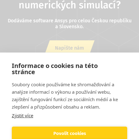
numerických simulací?
Dodáváme software Ansys pro celou Českou republiku
a Slovensko.
Napište nám
nebo zavolejte +420 543 254 554
Informace o cookies na této
stránce
Soubory cookie používáme ke shromažďování a
analýze informací o výkonu a používání webu,
zajištění fungování funkcí ze sociálních médií a ke
zlepšení a přizpůsobení obsahu a reklam.
Zjistit více
Projekty EU
Cookies
Podmínky užití stránek
Kontakty
Patička
Helpdesk
Povolit cookies