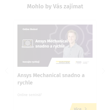
Mohlo by Vás zajímat
é
Ansys Mechanical snadno a
An
rychle
Online seminář
Onli
Více