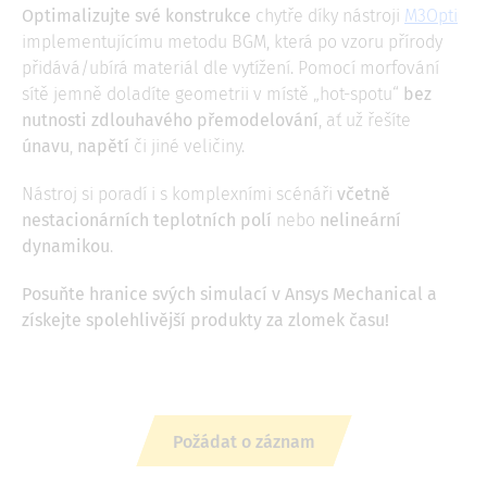
Optimalizujte své konstrukce
chytře díky nástroji
M3Opti
implementujícímu metodu BGM, která po vzoru přírody
přidává/ubírá materiál dle vytížení. Pomocí morfování
sítě jemně doladíte geometrii v místě „hot-spotu“
bez
nutnosti zdlouhavého přemodelování
, ať už řešíte
únavu
,
napětí
či jiné veličiny.
Nástroj si poradí i s komplexními scénáři
včetně
nestacionárních teplotních polí
nebo
nelineární
dynamikou
.
Posuňte hranice svých simulací v Ansys Mechanical a
získejte spolehlivější produkty za zlomek času!
Požádat o záznam