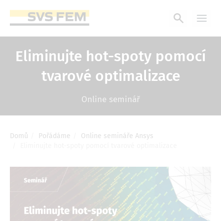
Přejít
k
hlavnímu
obsahu
Eliminujte hot-spoty pomocí
tvarové optimalizace
Online seminář
Domů
Pořádáme
Online semináře Ansys
Drobečková
Eliminujte hot-spoty pomocí tvarové optimalizace
navigace