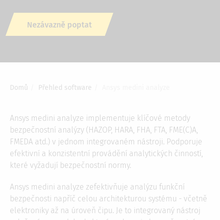
Nezávazně poptat
Domů
Přehled software
Ansys medini analyze
Drobečková
navigace
Ansys medini analyze implementuje klíčové metody
bezpečnostní analýzy (HAZOP, HARA, FHA, FTA, FME(C)A,
FMEDA atd.) v jednom integrovaném nástroji. Podporuje
efektivní a konzistentní provádění analytických činností,
které vyžadují bezpečnostní normy.
Ansys medini analyze zefektivňuje analýzu funkční
bezpečnosti napříč celou architekturou systému - včetně
elektroniky až na úroveň čipu. Je to integrovaný nástroj