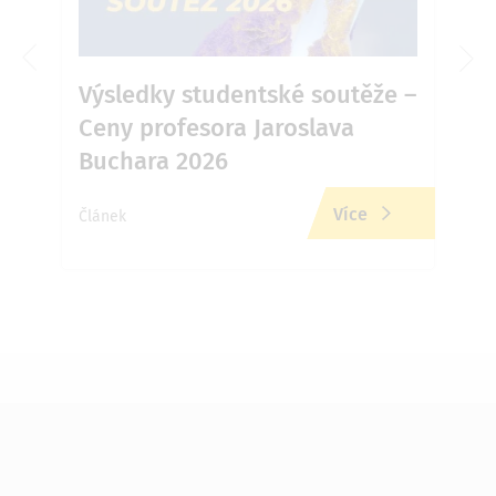
6 v
Výsledky studentské soutěže –
Ja
Ceny profesora Jaroslava
Př
Buchara 2026
zd
Více
Článek
Člán