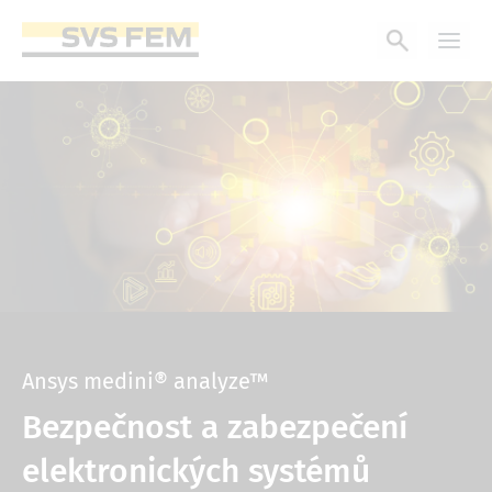
Přejít
k
hlavnímu
obsahu
Ansys medini® analyze™
Bezpečnost a zabezpečení
elektronických systémů