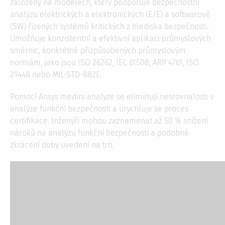
založený na modelech, který podporuje bezpečnostní
analýzu elektrických a elektronických (E/E) a softwarově
(SW) řízených systémů kritických z hlediska bezpečnosti.
Umožňuje konzistentní a efektivní aplikaci průmyslových
směrnic, konkrétně přizpůsobených průmyslovým
normám, jako jsou ISO 26262, IEC 61508, ARP 4761, ISO
21448 nebo MIL-STD-882E.
Pomocí Ansys medini analyze se eliminují nesrovnalosti v
analýze funkční bezpečnosti a urychluje se proces
certifikace. Inženýři mohou zaznamenat až 50 % snížení
nároků na analýzu funkční bezpečnosti a podobné
zkrácení doby uvedení na trh.