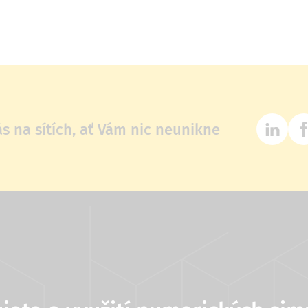
ás na sítích, ať Vám nic neunikne