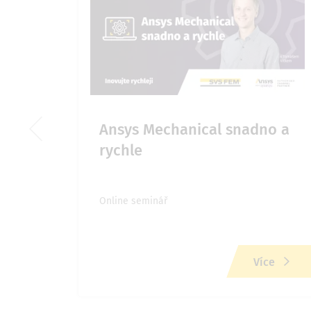
Ansys Mechanical snadno a
rychle
Online seminář
ce
Více