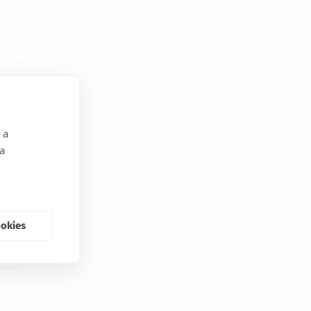
 a
 a
ookies