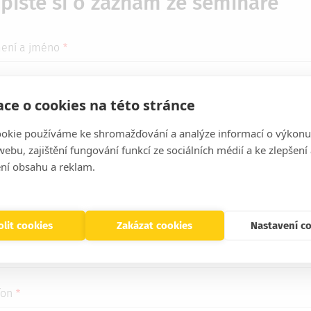
pište si o záznam ze semináře
mení a jméno
ce o cookies na této stránce
ovní nebo školní e-mail
okie používáme ke shromažďování a analýze informací o výkonu
ebu, zajištění fungování funkcí ze sociálních médií a ke zlepšení
ní obsahu a reklam.
my neodesíláme na soukromé e-maily
v společnosti nebo školy
lit cookies
Zakázat cookies
Nastavení c
fon