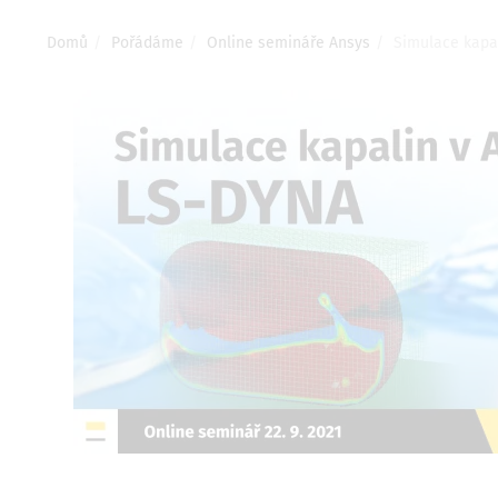
Drobečková
Domů
Pořádáme
Online semináře Ansys
Simulace kapa
navigace