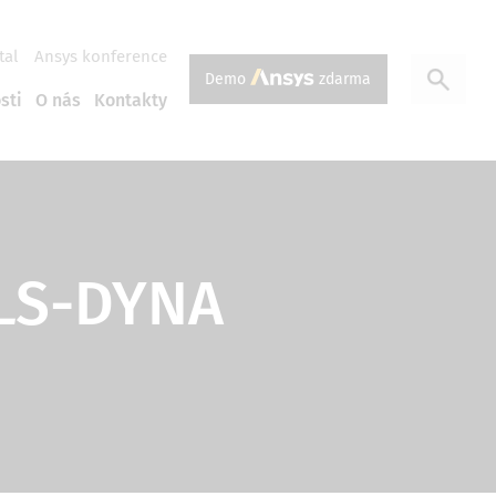
tal
Ansys konference
Demo
zdarma
sti
O nás
Kontakty
 LS-DYNA