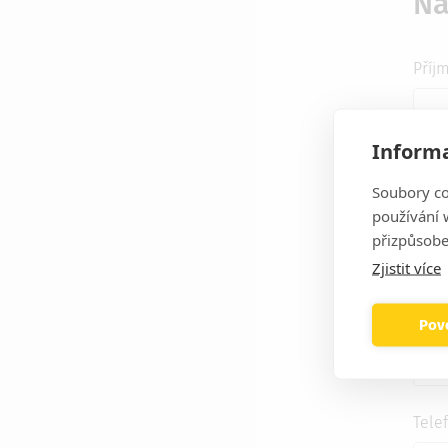
Na
Příj
Informa
Prac
Soubory co
používání w
přizpůsobe
Zjistit více
Zázna
Náze
Povo
Tele