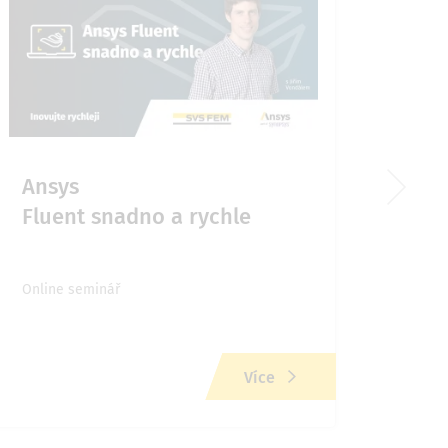
Ansys
Chy
Fluent snadno a rychle
v M
Online seminář
Onlin
Více