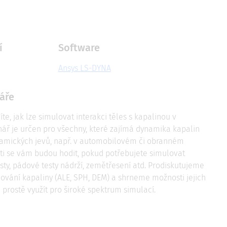
í
Software
Ansys LS-DYNA
áře
te, jak lze simulovat interakci těles s kapalinou v
ář je určen pro všechny, které zajímá dynamika kapalin
ynamických jevů, např. v automobilovém či obranném
ti se vám budou hodit, pokud potřebujete simulovat
esty, pádové testy nádrží, zemětřesení atd. Prodiskutujeme
ování kapaliny (ALE, SPH, DEM) a shrneme možnosti jejich
e prostě využít pro široké spektrum simulací.