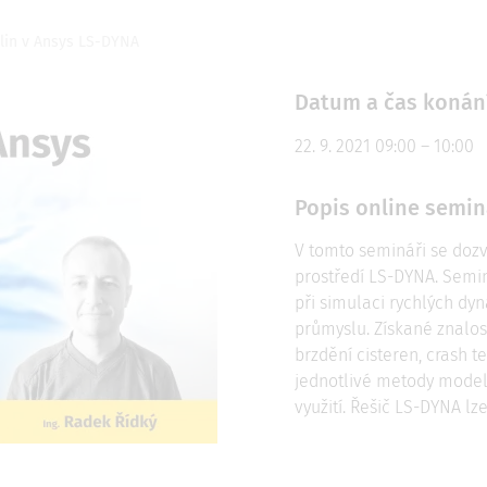
lin v Ansys LS-DYNA
Datum a čas konán
22. 9. 2021 09:00 – 10:00
Popis online semin
V tomto semináři se dozví
prostředí LS-DYNA. Semin
při simulaci rychlých d
průmyslu. Získané znalos
brzdění cisteren, crash t
jednotlivé metody model
využití. Řešič LS-DYNA lz