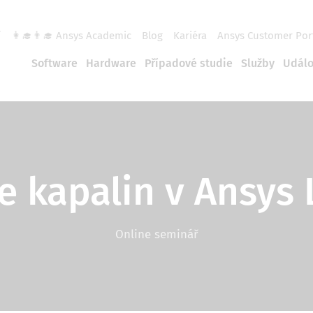
í
👩‍🎓👨‍🎓 Ansys Academic
Blog
Kariéra
Ansys Customer Por
Software
Hardware
Případové studie
Služby
Událo
e kapalin v Ansys
Online seminář