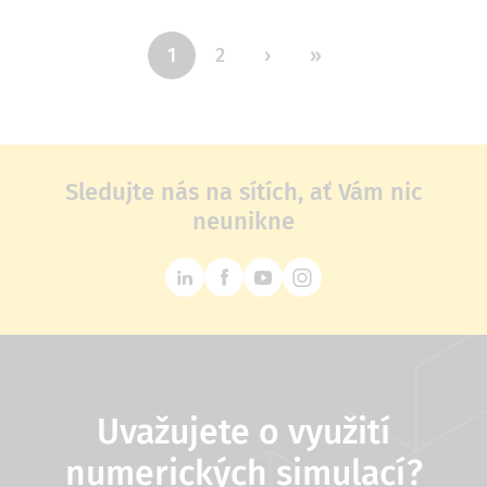
Pagination
Aktuální
1
Page
2
Následující
›
Poslední
»
stránka
stránka
stránka
Sledujte nás na sítích, ať Vám nic
neunikne
Uvažujete o využití
numerických simulací?