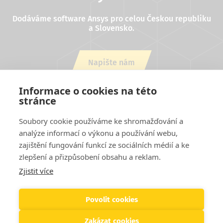
Dodáváme software Ansys pro celou Českou republiku
a Slovensko.
Napište nám
nebo zavolejte +420 543 254 554
Informace o cookies na této
stránce
Soubory cookie používáme ke shromažďování a
analýze informací o výkonu a používání webu,
zajištění fungování funkcí ze sociálních médií a ke
zlepšení a přizpůsobení obsahu a reklam.
Zjistit více
Projekty EU
Cookies
Podmínky užití stránek
Kontakty
Patička
Helpdesk
Povolit cookies
Zakázat cookies