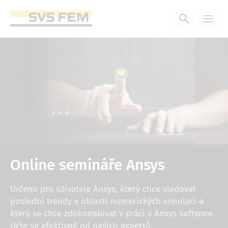
Přejít
k
hlavnímu
obsahu
Online semináře Ansys
Určeno pro uživatele Ansys, který chce sledovat
poslední trendy v oblasti numerických simulací a
který se chce zdokonalovat v práci s Ansys software.
Učte se efektivně od našich expertů.