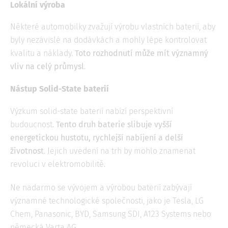
Lokální výroba
Některé automobilky zvažují výrobu vlastních baterií, aby
byly nezávislé na dodávkách a mohly lépe kontrolovat
kvalitu a náklady.
Toto rozhodnutí může mít významný
vliv na celý průmysl
.
Nástup Solid-State baterií
Výzkum solid-state baterií nabízí perspektivní
budoucnost.
Tento druh baterie slibuje vyšší
energetickou hustotu, rychlejší nabíjení a delší
životnost
. Jejich uvedení na trh by mohlo znamenat
revoluci v elektromobilitě.
Ne nadarmo se vývojem a výrobou baterií zabývají
významné technologické společnosti, jako je Tesla, LG
Chem, Panasonic, BYD, Samsung SDI, A123 Systems nebo
německá Varta AG.