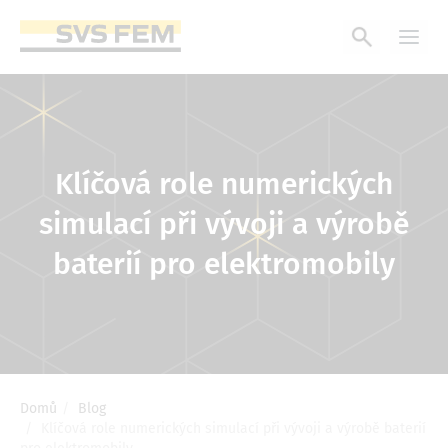
Přejít
k
hlavnímu
obsahu
Klíčová role numerických
simulací při vývoji a výrobě
baterií pro elektromobily
Domů
Blog
Drobečková
Klíčová role numerických simulací při vývoji a výrobě baterií
navigace