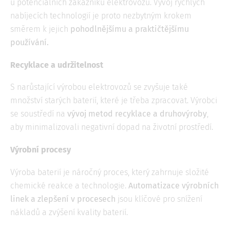
u potenciálních zákazníků elektrovozů. Vývoj rychlých
nabíjecích technologií je proto nezbytným krokem
směrem k jejich
pohodlnějšímu a praktičtějšímu
používání.
Recyklace a udržitelnost
S narůstající výrobou elektrovozů se zvyšuje také
množství starých baterií, které je třeba zpracovat. Výrobci
se soustředí na
vývoj metod recyklace a druhovýroby
,
aby minimalizovali negativní dopad na životní prostředí.
Výrobní procesy
Výroba baterií je náročný proces, který zahrnuje složité
chemické reakce a technologie.
Automatizace výrobních
linek a zlepšení v procesech
jsou klíčové pro snížení
nákladů a zvýšení kvality baterií.