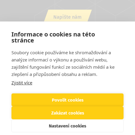
Napište nám
nebo zavolejte +420 543 254 554
Informace o cookies na této
stránce
Soubory cookie používáme ke shromažďování a
analýze informací o výkonu a používání webu,
zajištění fungování funkcí ze sociálních médií a ke
zlepšení a přizpůsobení obsahu a reklam.
Zjistit více
Projekty EU
Cookies
Podmínky užití stránek
Kontakty
Patička
Helpdesk
Povolit cookies
Zakázat cookies
© 2026 SVS FEM s.r.o. Všechna práva vyhrazena
Nastavení cookies