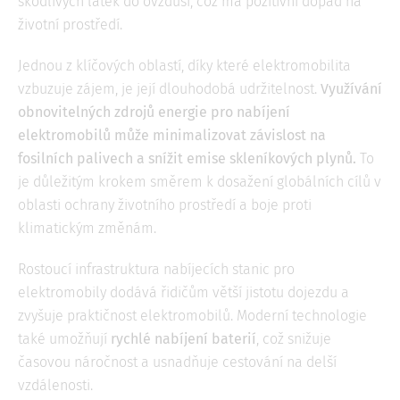
škodlivých látek do ovzduší, což má pozitivní dopad na
životní prostředí.
Jednou z klíčových oblastí, díky které elektromobilita
vzbuzuje zájem, je její dlouhodobá udržitelnost.
Využívání
obnovitelných zdrojů energie pro nabíjení
elektromobilů může minimalizovat závislost na
fosilních palivech a snížit emise skleníkových plynů.
To
je důležitým krokem směrem k dosažení globálních cílů v
oblasti ochrany životního prostředí a boje proti
klimatickým změnám.
Rostoucí infrastruktura nabíjecích stanic pro
elektromobily dodává řidičům větší jistotu dojezdu a
zvyšuje praktičnost elektromobilů. Moderní technologie
také umožňují
rychlé nabíjení baterií
, což snižuje
časovou náročnost a usnadňuje cestování na delší
vzdálenosti.