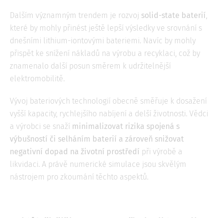
Dalším významným trendem je rozvoj
solid-state baterií
,
které by mohly přinést ještě lepší výsledky ve srovnání s
dnešními lithium-iontovými bateriemi. Navíc by mohly
přispět ke snížení nákladů na výrobu a recyklaci, což by
znamenalo další posun směrem k udržitelnější
elektromobilitě.
Vývoj bateriových technologií obecně směřuje k dosažení
vyšší kapacity, rychlejšího nabíjení a delší životnosti. Vědci
a výrobci se snaží
minimalizovat rizika spojená s
výbušností či selháním baterií a zároveň snižovat
negativní dopad na životní prostředí
při výrobě a
likvidaci. A právě numerické simulace jsou skvělým
nástrojem pro zkoumání těchto aspektů.