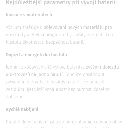
Nejdůležitější parametry při vývoji baterií:
Inovace v materiálech
Výzkum směřuje k
objevování nových materiálů pro
elektrody a elektrolyty
, které by zvýšily energetickou
hustotu, životnost a bezpečnost baterií.
Dojezd a energetická hustota
Jedním z klíčových cílů vývoje baterií je
zvýšení dojezdu
elektrovozů na jedno nabití
. Toho lze dosáhnout
zvýšením energetické hustoty baterií, což umožní
vozidlům ujet větší vzdálenost bez nutnosti častého
dobíjení.
Rychlé nabíjení
Dlouhé doby nabíjení jsou jedním z hlavních důvodů obav