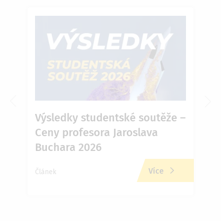
6 v
Výsledky studentské soutěže –
Ja
Ceny profesora Jaroslava
Př
Buchara 2026
zd
Více
Článek
Člán