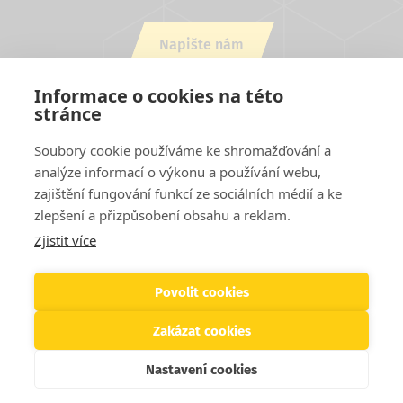
Napište nám
nebo zavolejte +420 543 254 554
Informace o cookies na této
stránce
Soubory cookie používáme ke shromažďování a
analýze informací o výkonu a používání webu,
zajištění fungování funkcí ze sociálních médií a ke
zlepšení a přizpůsobení obsahu a reklam.
Zjistit více
Projekty EU
Cookies
Podmínky užití stránek
Kontakty
Patička
Helpdesk
Povolit cookies
Zakázat cookies
© 2026 SVS FEM s.r.o. Všechna práva vyhrazena
Nastavení cookies