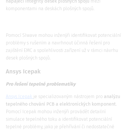
napájecí integrity desek plošných spojů
mezi
komponentami na deskách plošných spojů.
Pomocí SIwave mohou inženýři identifikovat potenciální
problémy s rušením a navrhnout účinná řešení pro
zajištění EMC a spolehlivosti zařízení už v rámci návrhu
desek plošných spojů.
Ansys Icepak
Pro řešení tepelné problematiky
Ansys Icepak
je specializovaným nástrojem pro
analýzu
tepelného chování PCB a elektronických komponent
.
Pomocí Icepak mohou inženýři provádět detailní
simulace tepelného toku a identifikovat potenciální
tepelné problémy, jako je přehřívání či nedostatečné