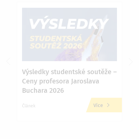
6 v
Výsledky studentské soutěže –
Ja
Ceny profesora Jaroslava
Př
Buchara 2026
zd
Více
Článek
Člán