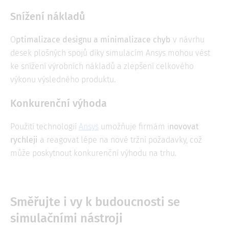
Snížení nákladů
O
ptimalizace designu a minimalizace chyb
v návrhu
desek plošných spojů díky simulacím Ansys mohou vést
ke snížení výrobních nákladů a zlepšení celkového
výkonu výsledného produktu.
Konkurenční výhoda
Použití technologií
Ansys
umožňuje firmám i
novovat
rychleji
a reagovat lépe na nové tržní požadavky, což
může poskytnout konkurenční výhodu na trhu.
Směřujte i vy k budoucnosti se
simulačními nástroji