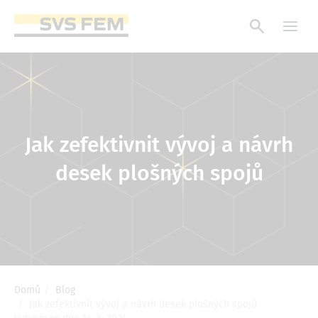
Přejít
k
hlavnímu
obsahu
Jak zefektivnit vývoj a návrh
desek plošných spojů
Domů
Blog
Drobečková
Jak zefektivnit vývoj a návrh desek plošných spojů
navigace