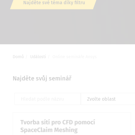
Najděte své téma díky filtru
Drobečková
Domů
Události
Online semináře Ansys
navigace
Najděte svůj seminář