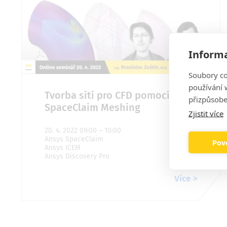
Informa
Soubory co
používání w
Tvorba sítí pro CFD pomocí
přizpůsobe
SpaceClaim Meshing
Zjistit více
20. 4. 2022 09:00 – 10:00
Ansys SpaceClaim
Povo
Ansys ICEM
Ansys Discovery Pro
Více