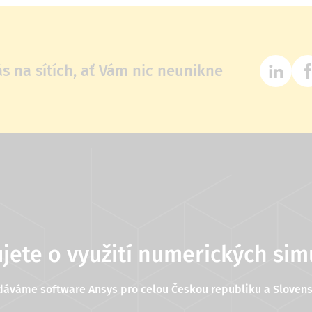
ás na sítích, ať Vám nic neunikne
jete o využití numerických sim
dáváme software Ansys pro celou Českou republiku a Slovens