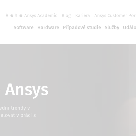
í
👩‍🎓👨‍🎓 Ansys Academic
Blog
Kariéra
Ansys Customer Por
Software
Hardware
Případové studie
Služby
Událo
 Ansys
ední trendy v
alovat v práci s