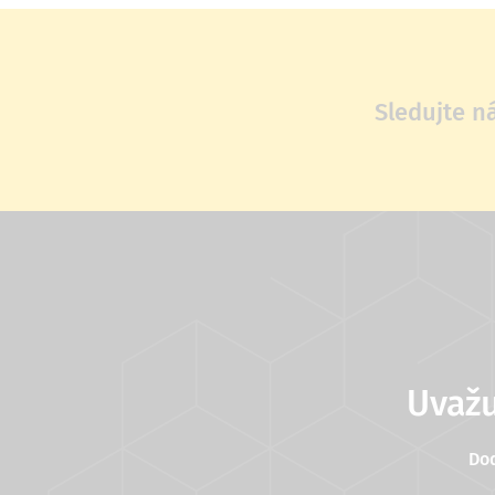
Sledujte n
Uvažu
Do