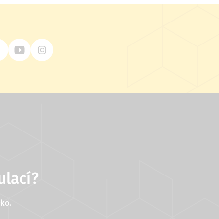
ulací?
ko.