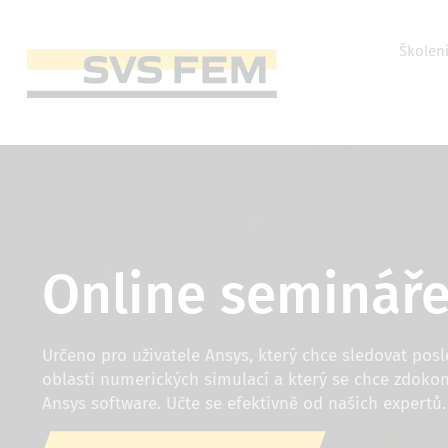
Přejít
k
hlavnímu
Horní
Školen
obsahu
menu
Main
navigation
Online semináře
Určeno pro uživatele Ansys, který chce sledovat posl
oblasti numerických simulací a který se chce zdokon
Ansys software. Učte se efektivně od našich expertů.