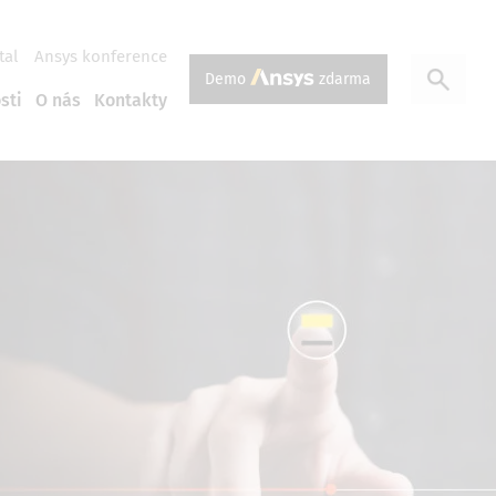
tal
Ansys konference
Demo
zdarma
sti
O nás
Kontakty