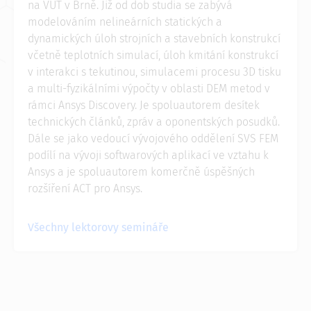
na VUT v Brně. Již od dob studia se zabývá
modelováním nelineárních statických a
dynamických úloh strojních a stavebních konstrukcí
včetně teplotních simulací, úloh kmitání konstrukcí
v interakci s tekutinou, simulacemi procesu 3D tisku
a multi-fyzikálními výpočty v oblasti DEM metod v
rámci Ansys Discovery. Je spoluautorem desítek
technických článků, zpráv a oponentských posudků.
Dále se jako vedoucí vývojového oddělení SVS FEM
podílí na vývoji softwarových aplikací ve vztahu k
Ansys a je spoluautorem komerčně úspěšných
rozšíření ACT pro Ansys.
Všechny lektorovy semináře