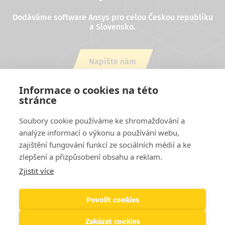
Dodáváme software Ansys pro celou Českou republiku
a Slovensko.
Napište nám
nebo zavolejte +420 543 254 554
Informace o cookies na této
stránce
Soubory cookie používáme ke shromažďování a
analýze informací o výkonu a používání webu,
zajištění fungování funkcí ze sociálních médií a ke
zlepšení a přizpůsobení obsahu a reklam.
Zjistit více
Projekty EU
Cookies
Podmínky užití stránek
Kontakty
Patička
Helpdesk
Povolit cookies
Zakázat cookies