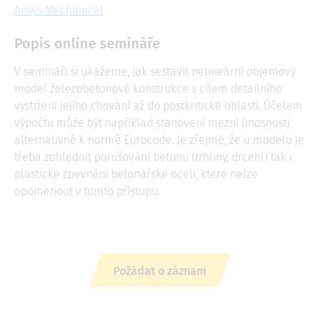
Ansys Mechanical
Popis online semináře
V semináři si ukážeme, jak sestavit nelineární objemový
model železobetonové konstrukce s cílem detailního
vystižení jejího chování až do postkritické oblasti. Účelem
výpočtu může být například stanovení mezní únosnosti
alternativně k normě Eurocode. Je zřejmé, že u modelu je
třeba zohlednit porušování betonu (trhliny, drcení) tak i
plastické zpevnění betonářské oceli, které nelze
opomenout v tomto přístupu.
Požádat o záznam