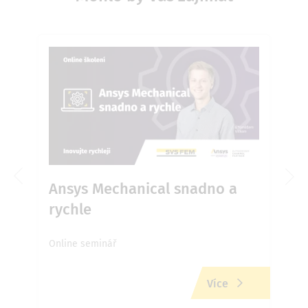
é
Ansys Mechanical snadno a
An
rychle
Online seminář
Onli
Více