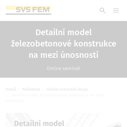
Přejít
k
hlavnímu
obsahu
Detailní model
železobetonové konstrukce
na mezi únosnosti
Online seminář
Domů
Pořádáme
Online semináře Ansys
Drobečková
Detailní model železobetonové konstrukce na mezi
navigace
únosnosti