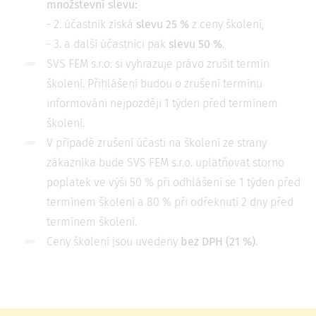
množstevní slevu
:
- 2. účastník získá
slevu 25 %
z ceny školení,
- 3. a další účastníci pak
slevu 50 %
.
SVS FEM s.r.o. si vyhrazuje právo zrušit termín
školení. Přihlášení budou o zrušení termínu
informováni nejpozději 1 týden před termínem
školení.
V případě zrušení účasti na školení ze strany
zákazníka bude SVS FEM s.r.o. uplatňovat storno
poplatek ve výši 50 % při odhlášení se 1 týden před
termínem školení a 80 % při odřeknutí 2 dny před
termínem školení.
Ceny školení jsou uvedeny
bez DPH (21 %)
.