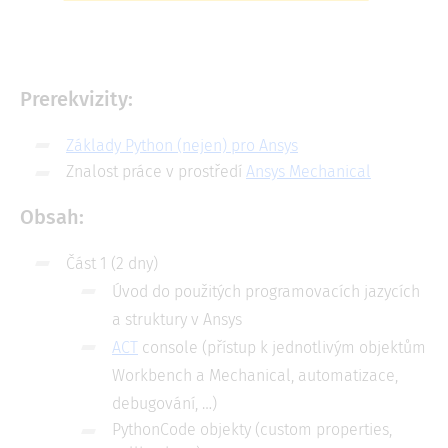
Prerekvizity:
Základy Python (nejen) pro Ansys​
Znalost práce v prostředí
Ansys Mechanical​
Obsah:
Část 1 (2 dny) ​
Úvod do použitých programovacích jazycích
a struktury v Ansys​
ACT
console (přístup k jednotlivým objektům
Workbench a Mechanical, automatizace,
debugování, …)​​
PythonCode objekty (custom properties,