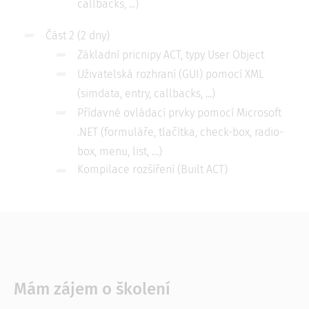
callbacks, ...)​ ​
Část 2 (2 dny) ​
Základní pricnipy ACT, typy User Object ​​
Uživatelská rozhraní (GUI) pomocí XML
(simdata, entry, callbacks, ...)​​
Přídavné ovládací prvky pomocí Microsoft
.NET (formuláře, tlačítka, check-box, radio-
box, menu, list, …)​​
Kompilace rozšíření (Built ACT)​​
Mám zájem o školení