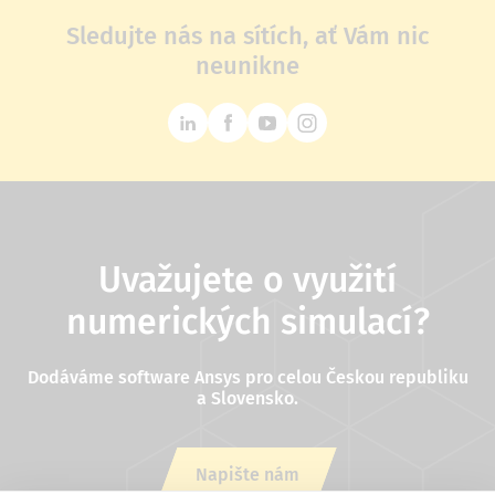
Sledujte nás na sítích, ať Vám nic
neunikne
Uvažujete o využití
numerických simulací?
Dodáváme software Ansys pro celou Českou republiku
a Slovensko.
Napište nám