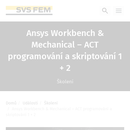
Přejít
k
hlavnímu
obsahu
Ansys Workbench &
Mechanical – ACT
programování a skriptování 1
+ 2
Školení
Domů
Události
Školení
Drobečková
Ansys Workbench & Mechanical – ACT programování a
navigace
skriptování 1 + 2