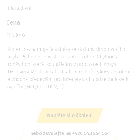
Interaktivní
Cena
41 500 Kč
Školení seznamuje účastníky se základy skriptovacího
jazyka Python v souvislosti s interpretem CPython a
IronPython, které jsou užívány v produktech Ansys
(Discovery, Mechanical, ...) tak i v rodině PyAnsys. Školení
je vhodné především pro inženýry v oblasti technických
výpočtů (MKP, CFD, DEM, ...).
Napište si o školení
nebo zavolejte na +420 543 254 554