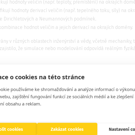
fikují hodnoty veličin (např. teploty, přemístění) na okrajích dom
ifikují hodnoty derivací veličin (např. tepelného toku, síly) na o
e Dirichletových a Neumannových podmínek.
 kombinace hodnot veličin a jejich derivací na okrajích domény.
ány v různých oblastech inženýrství a vědy, včetně mechaniky, t
zajistilo, že simulace nebo modelování odpovídá reálným fyzik
ce o cookies na této stránce
okie používáme ke shromažďování a analýze informací o výkonu
ebu, zajištění fungování funkcí ze sociálních médií a ke zlepšení
ní obsahu a reklam.
ás na sítích, ať Vám nic neunikne
lit cookies
Zakázat cookies
Nastavení c