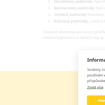
Dirichletovy podmínky
: Speci
Neumannovy podmínky
: Spec
Smíšené podmínky
: Kombinac
Robinovy podmínky
: Lineární
Okrajové podmínky jsou široce použív
elektromagnetismu a dalších, aby se 
Informa
Soubory co
používání w
přizpůsobe
Zjistit více
Sledujte n
Povo