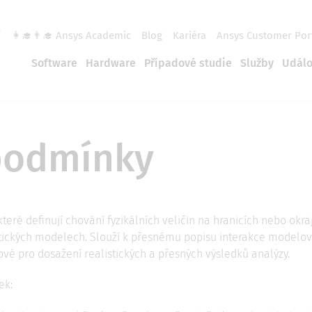
í
👩‍🎓👨‍🎓 Ansys Academic
Blog
Kariéra
Ansys Customer Por
Software
Hardware
Případové studie
Služby
Událo
podmínky
které definují chování fyzikálních veličin na hranicích nebo o
ických modelech. Slouží k přesnému popisu interakce modelov
ové pro dosažení realistických a přesných výsledků analýzy.
ek: