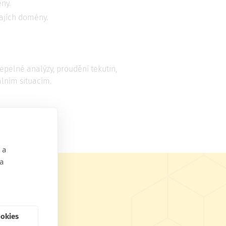
ény.
krajích domény.
epelné analýzy, proudění tekutin,
álním situacím.
 a
 a
ookies