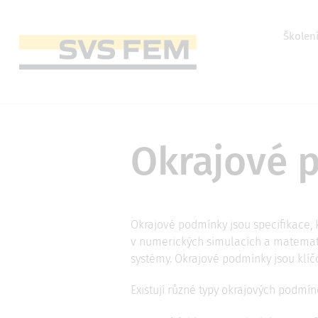
Přejít
k
hlavnímu
Horní
Školen
obsahu
menu
Main
navigation
Okrajové 
Okrajové podmínky jsou specifikace, 
v numerických simulacích a matemat
systémy. Okrajové podmínky jsou klíč
Existují různé typy okrajových podmín