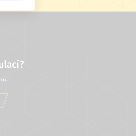
ulací?
ko.