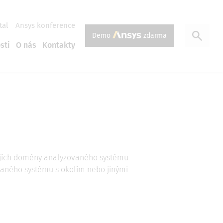
tal
Ansys konference
Demo
zdarma
sti
O nás
Kontakty
krajích domény analyzovaného systému
aného systému s okolím nebo jinými