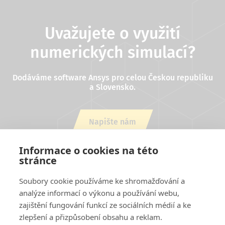
Uvažujete o využití
numerických simulací?
Dodáváme software Ansys pro celou Českou republiku
a Slovensko.
Napište nám
nebo zavolejte +420 543 254 554
Informace o cookies na této
stránce
Soubory cookie používáme ke shromažďování a
analýze informací o výkonu a používání webu,
zajištění fungování funkcí ze sociálních médií a ke
zlepšení a přizpůsobení obsahu a reklam.