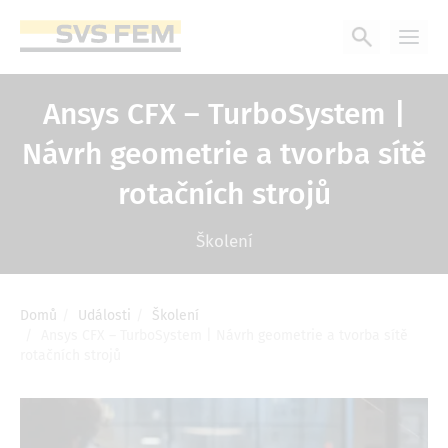
Přejít
k
hlavnímu
obsahu
Ansys CFX – TurboSystem |
Návrh geometrie a tvorba sítě
rotačních strojů
Školení
Domů
Události
Školení
Drobečková
Ansys CFX – TurboSystem | Návrh geometrie a tvorba sítě
navigace
rotačních strojů