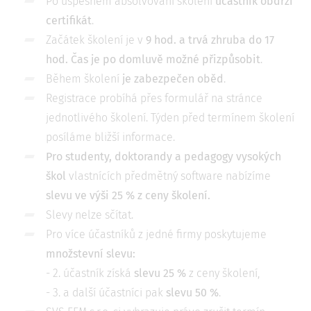
Po úspěšném absolvování školení
účastník obdrží
certifikát
.
Začátek školení je v
9 hod. a trvá zhruba do 17
hod. Čas je po domluvě možné přizpůsobit
.
Během školení
je zabezpečen oběd
.
Registrace probíhá přes formulář na stránce
jednotlivého školení. Týden před termínem školení
posíláme bližší informace.
Pro studenty, doktorandy a pedagogy vysokých
škol
vlastnících předmětný software nabízíme
slevu ve výši 25 % z ceny školení
.
Slevy nelze sčítat.
Pro více účastníků z jedné firmy poskytujeme
množstevní slevu
:
- 2. účastník získá
slevu 25 %
z ceny školení,
- 3. a další účastníci pak
slevu 50 %
.