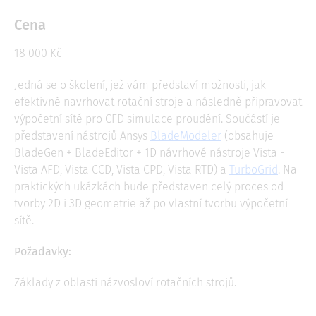
Cena
18 000 Kč
Jedná se o školení, jež vám představí možnosti, jak
efektivně navrhovat rotační stroje a následně připravovat
výpočetní sítě pro CFD simulace proudění. Součástí je
představení nástrojů Ansys
BladeModeler
(obsahuje
BladeGen + BladeEditor + 1D návrhové nástroje Vista -
Vista AFD, Vista CCD, Vista CPD, Vista RTD) a
TurboGrid
. Na
praktických ukázkách bude představen celý proces od
tvorby 2D i 3D geometrie až po vlastní tvorbu výpočetní
sítě.
Požadavky:
Základy z oblasti názvosloví rotačních strojů.