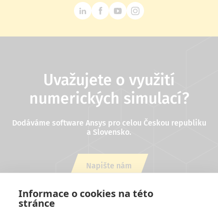
Uvažujete o využití
numerických simulací?
Dodáváme software Ansys pro celou Českou republiku
a Slovensko.
Napište nám
nebo zavolejte +420 543 254 554
Informace o cookies na této
stránce