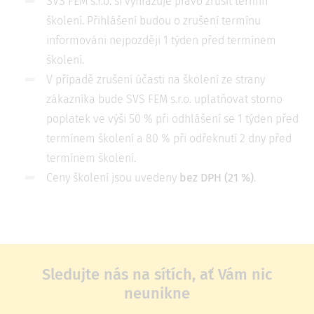
SVS FEM s.r.o. si vyhrazuje právo zrušit termín
školení. Přihlášení budou o zrušení termínu
informováni nejpozději 1 týden před termínem
školení.
V případě zrušení účasti na školení ze strany
zákazníka bude SVS FEM s.r.o. uplatňovat storno
poplatek ve výši 50 % při odhlášení se 1 týden před
termínem školení a 80 % při odřeknutí 2 dny před
termínem školení.
Ceny školení jsou uvedeny
bez DPH (21 %)
.
Sledujte nás na sítích, ať Vám nic
neunikne