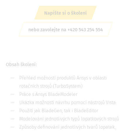
Napište si o školení
nebo zavolejte na +420 543 254 554
Obsah školení:
Přehled možností produktů Ansys v oblasti
rotačních strojů (TurboSystem)
Práce s Ansys BladeModeler
Ukázka možností návrhu pomocí nástrojů Vista
Použití jak BladeGen, tak i BladeEditor
Modelování jednotlivých typů lopatkových strojů
Způsoby definování jednotlivých tvarů lopatek,