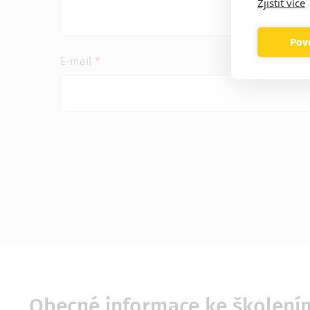
Zjistit více
Povo
E-mail
Obecné informace ke školení