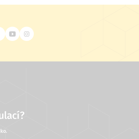
ulací?
ko.