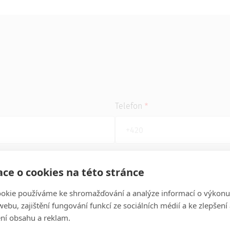
Telefon
ní nemá vypsaný)
Název společnosti
ce o cookies na této stránce
okie používáme ke shromažďování a analýze informací o výkonu
ebu, zajištění fungování funkcí ze sociálních médií a ke zlepšení
ní obsahu a reklam.
Poznámka