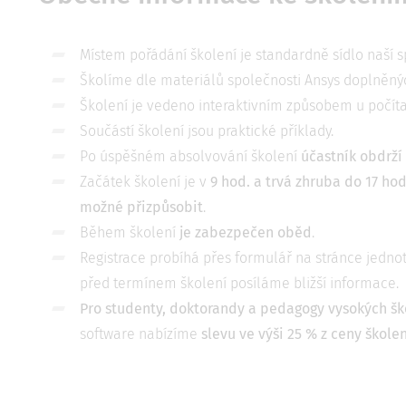
Místem pořádání školení je standardně sídlo naší s
Školíme dle materiálů společnosti Ansys doplněnýc
Školení je vedeno interaktivním způsobem u počíta
Součástí školení jsou praktické příklady.
Po úspěšném absolvování školení
účastník obdrží 
Začátek školení je v
9 hod. a trvá zhruba do 17 ho
možné přizpůsobit
.
Během školení
je zabezpečen oběd
.
Registrace probíhá přes formulář na stránce jednot
před termínem školení posíláme bližší informace.
Pro studenty, doktorandy a pedagogy vysokých šk
software nabízíme
slevu ve výši 25 % z ceny školen