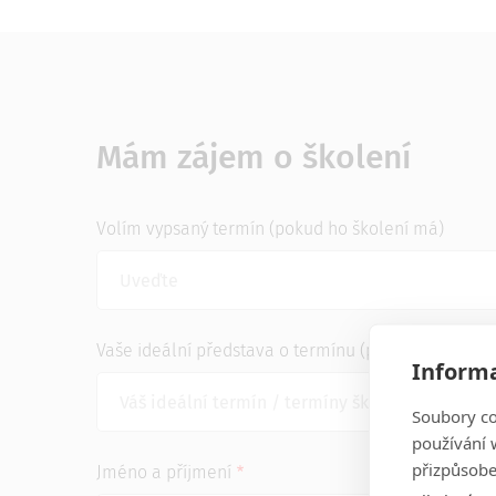
Mám zájem o školení
Volím vypsaný termín (pokud ho školení má)
Vaše ideální představa o termínu (pokud ho škole
Informa
Soubory co
používání w
přizpůsobe
Jméno a příjmení