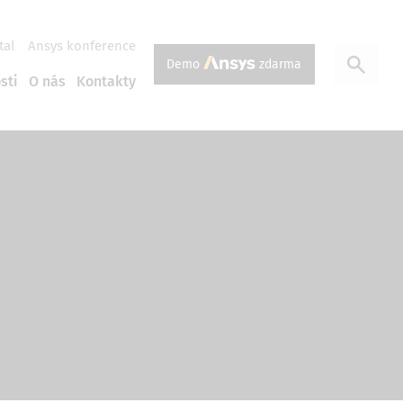
tal
Ansys konference
Demo
zdarma
sti
O nás
Kontakty