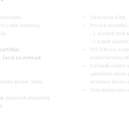
polečnosti.
Slevy nelze sčítat.
h o naše materiály.
Pro více účastníků
če.
- 2. účastník získá
s
- 3. a další účastní
certifikát
.
SVS FEM s.r.o. si v
d. Čas je po domluvě
zrušení termínu in
V případě zrušení ú
uplatňovat storno p
livého školení. Týden
termínem školení a
Ceny školení jsou
ol
vlastnících předmětný
í
.