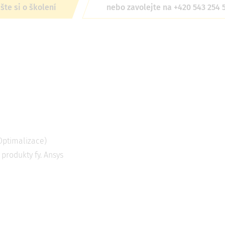
šte si o školení
nebo zavolejte na +420 543 254 
Optimalizace)
 produkty fy. Ansys