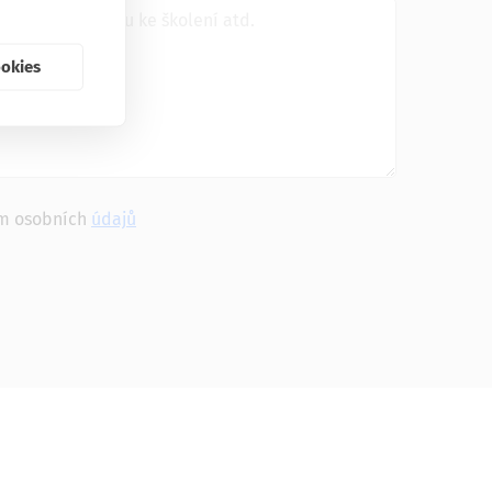
ookies
m osobních
údajů