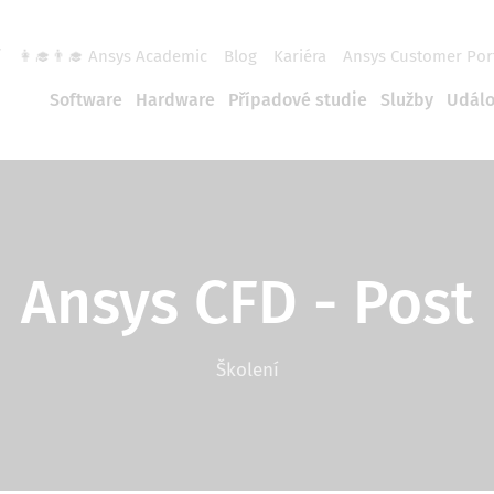
í
👩‍🎓👨‍🎓 Ansys Academic
Blog
Kariéra
Ansys Customer Por
Software
Hardware
Případové studie
Služby
Událo
Ansys CFD - Post
Školení