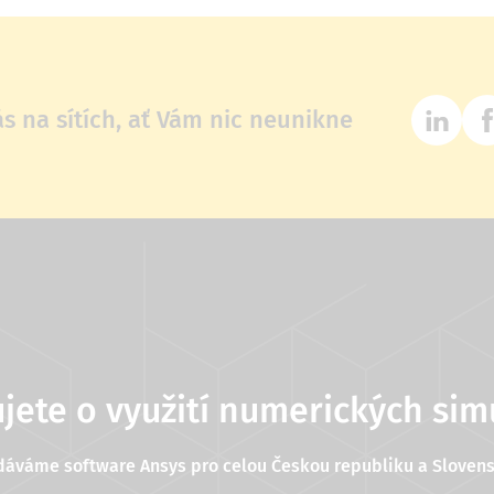
ás na sítích, ať Vám nic neunikne
jete o využití numerických sim
dáváme software Ansys pro celou Českou republiku a Slovens