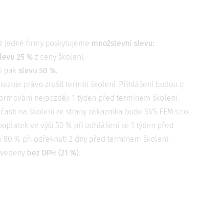
 z jedné firmy poskytujeme
množstevní slevu
:
levu 25 %
z ceny školení,
ci pak
slevu 50 %
.
yhrazuje právo zrušit termín školení. Přihlášení budou o
formováni nejpozději 1 týden před termínem školení.
časti na školení ze strany zákazníka bude SVS FEM s.r.o.
oplatek ve výši 50 % při odhlášení se 1 týden před
 80 % při odřeknutí 2 dny před termínem školení.
 uvedeny
bez DPH (21 %)
.